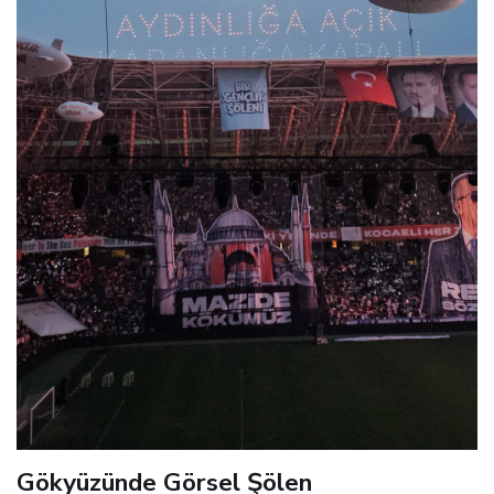
Gökyüzünde Görsel Şölen