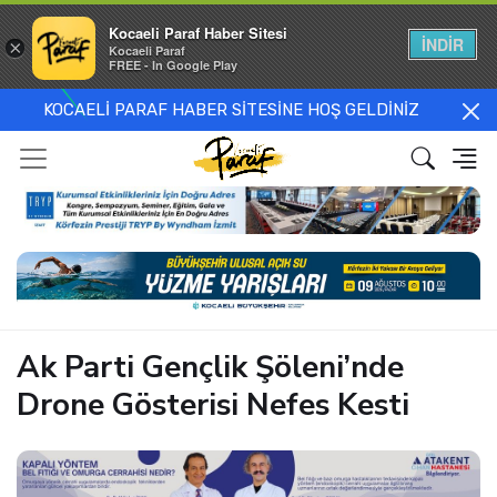
Kocaeli Paraf Haber Sitesi
İNDİR
×
Kocaeli Paraf
FREE - In Google Play
KOCAELİ PARAF HABER SİTESİNE HOŞ GELDİNİZ
Ak Parti Gençlik Şöleni’nde
Drone Gösterisi Nefes Kesti