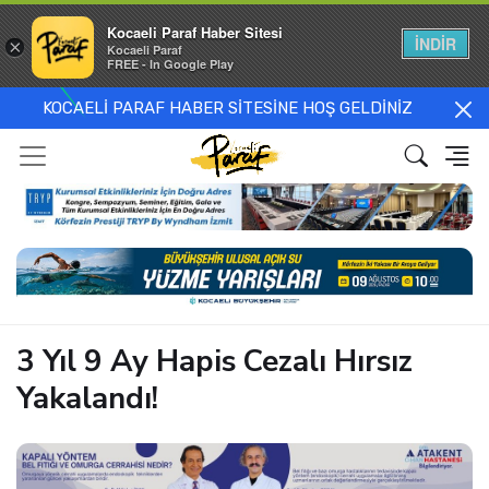
Kocaeli Paraf Haber Sitesi
İNDİR
×
Kocaeli Paraf
FREE - In Google Play
KOCAELİ PARAF HABER SİTESİNE HOŞ GELDİNİZ
3 Yıl 9 Ay Hapis Cezalı Hırsız
Yakalandı!