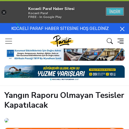
Kocaeli Paraf Haber Sitesi
İNDİR
×
Kocaeli Paraf
FREE - In Google Play
KOCAELİ PARAF HABER SİTESİNE HOŞ GELDİNİZ
Yangın Raporu Olmayan Tesisler
Kapatılacak