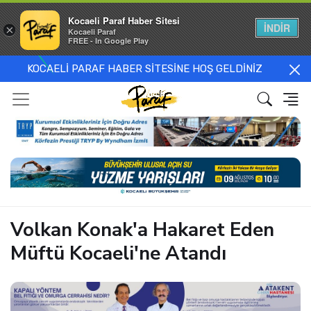
Kocaeli Paraf Haber Sitesi
İNDİR
×
Kocaeli Paraf
FREE - In Google Play
KOCAELİ PARAF HABER SİTESİNE HOŞ GELDİNİZ
Volkan Konak'a Hakaret Eden
Müftü Kocaeli'ne Atandı