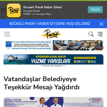
Kocaeli Paraf Haber Sitesi
İNDİR
×
Kocaeli Paraf
FREE - In Google Play
KOCAELİ PARAF HABER SİTESİNE HOŞ GELDİNİZ
Vatandaşlar Belediyeye
Teşekkür Mesajı Yağdırdı