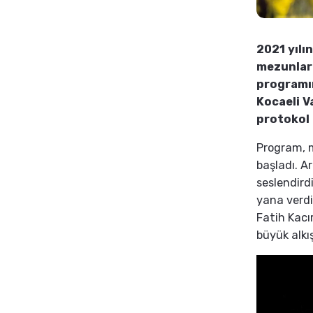
2021 yılı
mezunları
programın
Kocaeli V
protokol ü
Program, m
başladı. A
seslendird
yana verdi
Fatih Kacı
büyük alkış