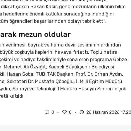
dikkat çeken Bakan Kacır, genç mezunların ülkenin bilim
ji hedeflerine önemli katkılar sunacağına inandığını
tüm öğrencileri başarılarından dolayı tebrik etti.
arak mezun oldular
ın verilmesi, bayrak ve flama devir tesliminin ardından
 büyük coşkuyla keplerini havaya fırlattı. Toplu hatıra
çekimi ve hediye takdimleriyle sona eren programa Gebze
Mehmet Ali Özyiğit, Kocaeli Büyükşehir Belediyesi
ili Hasan Soba, TÜBİTAK Başkanı Prof. Dr. Orhan Aydın,
l Sekreteri Dr. Mustafa Çöpoğlu, İl Milli Eğitim Müdürü
ydın, Sanayi ve Teknoloji İl Müdürü Hüseyin Sınırcı ile çok
tli katıldı.
0
0
26 Haziran 2026 17:2