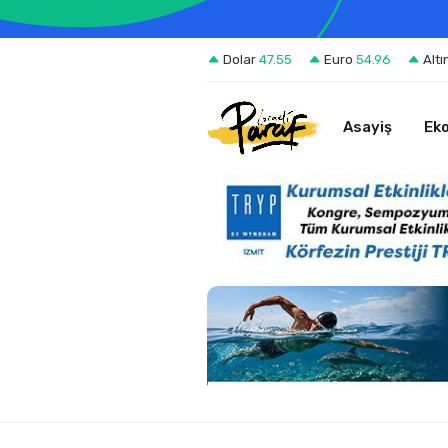
Dolar
47.55
Euro
54.96
Altı
Asayiş
Ek