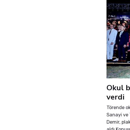
Okul b
verdi
Törende ok
Sanayi ve 
Demir, pla
aldı.Konuş