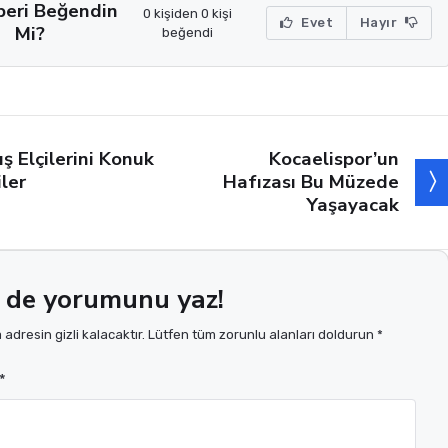
beri Beğendin
0 kişiden 0 kişi
Evet
Hayır
Mi?
beğendi
Kocaelispor’un
ış Elçilerini Konuk
Hafızası Bu Müzede
iler
Yaşayacak
 de yorumunu yaz!
adresin gizli kalacaktır. Lütfen tüm zorunlu alanları doldurun *
*