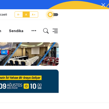
caeli
A-
A
A+
m
Sendika