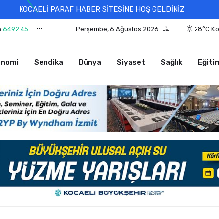
KOCAELİ PARAF HABER SİTESİNE HOŞ GELDİNİZ
n
6492.45
Perşembe, 6 Ağustos 2026
28°C Ko
onomi
Sendika
Dünya
Siyaset
Sağlık
Eğiti