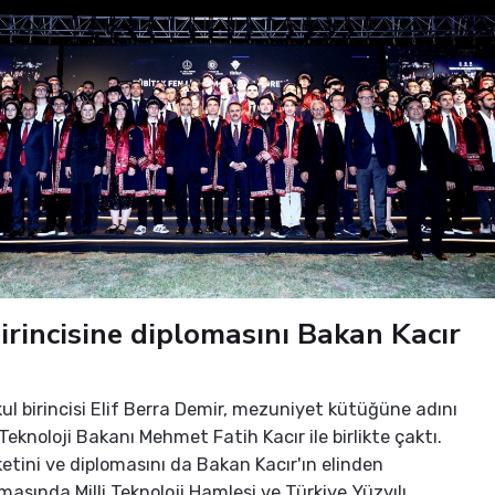
irincisine diplomasını Bakan Kacır
ul birincisi Elif Berra Demir, mezuniyet kütüğüne adını
Teknoloji Bakanı Mehmet Fatih Kacır ile birlikte çaktı.
ketini ve diplomasını da Bakan Kacır'ın elinden
masında Milli Teknoloji Hamlesi ve Türkiye Yüzyılı