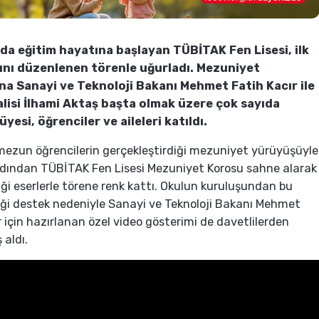
nda eğitim hayatına başlayan TÜBİTAK Fen Lisesi, ilk
nı düzenlenen törenle uğurladı. Mezuniyet
a Sanayi ve Teknoloji Bakanı Mehmet Fatih Kacır ile
alisi İlhami Aktaş başta olmak üzere çok sayıda
yesi, öğrenciler ve aileleri katıldı.
ezun öğrencilerin gerçekleştirdiği mezuniyet yürüyüşüyle
rdından TÜBİTAK Fen Lisesi Mezuniyet Korosu sahne alarak
iği eserlerle törene renk kattı. Okulun kuruluşundan bu
ği destek nedeniyle Sanayi ve Teknoloji Bakanı Mehmet
r için hazırlanan özel video gösterimi de davetlilerden
 aldı.