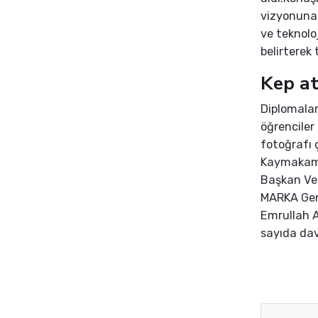
vizyonuna 
ve teknolo
belirterek 
Kep at
Diplomalar
öğrenciler
fotoğrafı 
Kaymakamı 
Başkan Vek
MARKA Gene
Emrullah A
sayıda dave