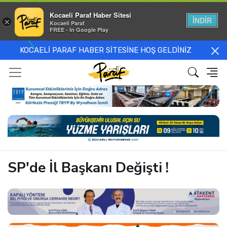
Kocaeli Paraf Haber Sitesi
İNDİR
×
Kocaeli Paraf
FREE - In Google Play
KOCAELİ PARAF HABER SİTESİNE HOŞ GELDİNİZ
SP'de İl Başkanı Değişti !