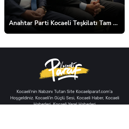
Anahtar Parti Kocaeli Teşkilatı Tam Kadro Toplandı
Kocaeli'nin Nabzını Tutan Site Kocaeliparaf.com'a
Hoşgeldiniz. Kocaeli'in Güçlü Sesi, Kocaeli Haber, Kocaeli
Haberleri, Kocaeli Yerel Haberleri