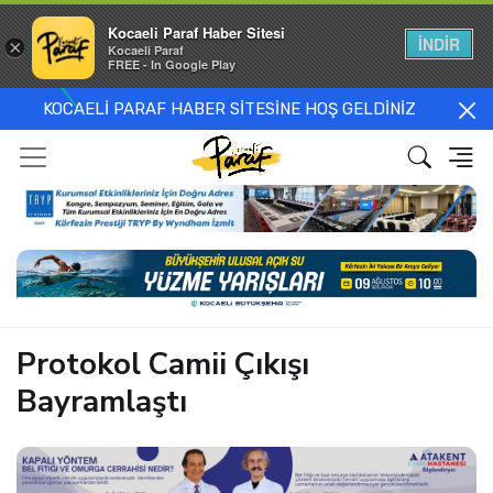
Kocaeli Paraf Haber Sitesi
İNDİR
×
Kocaeli Paraf
FREE - In Google Play
KOCAELİ PARAF HABER SİTESİNE HOŞ GELDİNİZ
Protokol Camii Çıkışı
Bayramlaştı