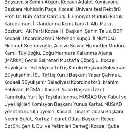
Başsavcısı Semih Akgün, Kocaeli Adalet Komisyonu
Başkanı Muhiddin Paça, Kocaeli Üniversitesi Rektörü
Prof. Dr. Nuh Zafer Cantürk, İl Emniyet Müdürü Faruk
Karaduman, İl Jandarma Komutanı J. Alb. Murat
Bozkurt, AK Parti Kocaeli İl Başkanı Şahin Talus, BBP
Kocaeli İl Koordinatörü Metehan Küpçü, İl Müftüsü
Mehmet Sönmezoğlu, Aile ve Sosyal Hizmetler Müdürü
Kamil Tüylüoğlu, Doğu Marmara Kalkınma Ajansı
(MARKA) Genel Sekreteri Mustafa Çöpoğlu, Kocaeli
Büyükşehir Belediyesi Teftiş Kurulu Başkanı Süleyman
Büyükşahin, İSU Teftiş Kurul Başkanı Yaşar Çakmak,
Kocaeli Büyükşehir Belediyesi Koordinatörü İbrahim
Pehlivan, MÜSİAD Kocaeli Şube Başkanı İzzet
Tanrıkulu, Yurt İçi Teşkilatlanma, MÜSİAD Üye Kabul ve
Üye İlişkileri Komisyon Başkanı Yunus Kartal, MÜSİAD
yönetim kurulu üyeleri, Kocaeli Ticaret Odası Başkanı
Necmi Bulut, Körfez Ticaret Odası Başkanı Recep
Öztürk, Şehit, Dul ve Yetimleri Derneği Kocaeli Şube