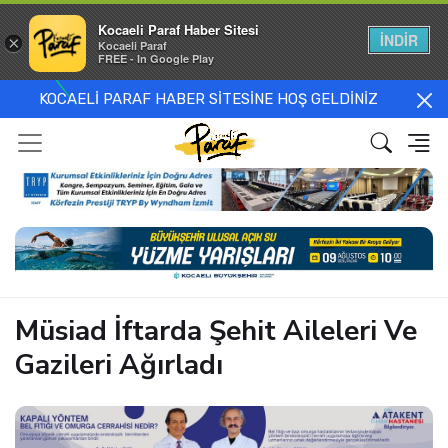
Kocaeli Paraf Haber Sitesi
İNDİR
×
Kocaeli Paraf
FREE - In Google Play
KOCAELİ PARAF HABER SİTESİNE HOŞ GELDİNİZ
Müsiad İftarda Şehit Aileleri Ve
Gazileri Ağırladı