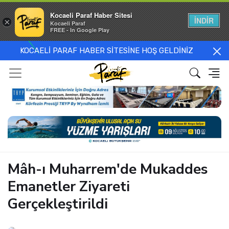
Kocaeli Paraf Haber Sitesi
İNDİR
×
Kocaeli Paraf
FREE - In Google Play
KOCAELİ PARAF HABER SİTESİNE HOŞ GELDİNİZ
Mâh-ı Muharrem'de Mukaddes
Emanetler Ziyareti
Gerçekleştirildi