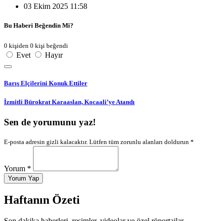
03 Ekim 2025 11:58
Bu Haberi Beğendin Mi?
0 kişiden 0 kişi beğendi
Evet
Hayır
Barış Elçilerini Konuk Ettiler
İzmitli Bürokrat Karaaslan, Kocaali’ye Atandı
Sen de yorumunu yaz!
E-posta adresin gizli kalacaktır. Lütfen tüm zorunlu alanları doldurun *
Yorum *
Yorum Yap
Haftanın Özeti
Son dakika haberleri, resimler, videolar ve özel röportajlar