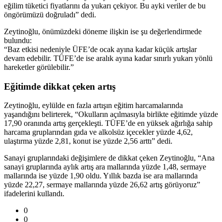
eğilim tüketici fiyatlarını da yukarı çekiyor. Bu ayki veriler de bu
öngörümüzü doğruladı” dedi.
Zeytinoğlu, önümüzdeki döneme ilişkin ise şu değerlendirmede
bulundu:
“Baz etkisi nedeniyle ÜFE’de ocak ayına kadar küçük artışlar
devam edebilir. TÜFE’de ise aralık ayına kadar sınırlı yukarı yönlü
hareketler görülebilir.”
Eğitimde dikkat çeken artış
Zeytinoğlu, eylülde en fazla artışın eğitim harcamalarında
yaşandığını belirterek, “Okulların açılmasıyla birlikte eğitimde yüzde
17,90 oranında artış gerçekleşti. TÜFE’de en yüksek ağırlığa sahip
harcama gruplarından gıda ve alkolsüz içecekler yüzde 4,62,
ulaştırma yüzde 2,81, konut ise yüzde 2,56 arttı” dedi.
Sanayi gruplarındaki değişimlere de dikkat çeken Zeytinoğlu, “Ana
sanayi gruplarında aylık artış ara mallarında yüzde 1,48, sermaye
mallarında ise yüzde 1,90 oldu. Yıllık bazda ise ara mallarında
yüzde 22,27, sermaye mallarında yüzde 26,62 artış görüyoruz”
ifadelerini kullandı.
0
0