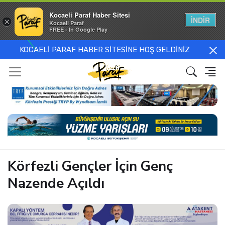
Kocaeli Paraf Haber Sitesi
İNDİR
×
Kocaeli Paraf
FREE - In Google Play
KOCAELİ PARAF HABER SİTESİNE HOŞ GELDİNİZ
Körfezli Gençler İçin Genç
Nazende Açıldı