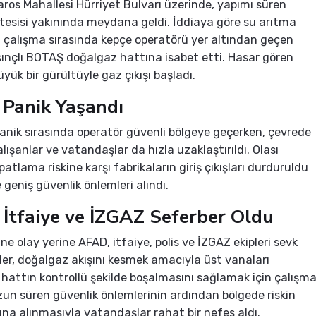
aros Mahallesi Hürriyet Bulvarı üzerinde, yapımı süren
 tesisi yakınında meydana geldi. İddiaya göre su arıtma
i çalışma sırasında kepçe operatörü yer altından geçen
ınçlı BOTAŞ doğalgaz hattına isabet etti. Hasar gören
yük bir gürültüyle gaz çıkışı başladı.
Panik Yaşandı
nik sırasında operatör güvenli bölgeye geçerken, çevrede
lışanlar ve vatandaşlar da hızla uzaklaştırıldı. Olası
atlama riskine karşı fabrikaların giriş çıkışları durduruldu
 geniş güvenlik önlemleri alındı.
İtfaiye ve İZGAZ Seferber Oldu
ne olay yerine AFAD, itfaiye, polis ve İZGAZ ekipleri sevk
ipler, doğalgaz akışını kesmek amacıyla üst vanaları
hattın kontrollü şekilde boşalmasını sağlamak için çalışm
zun süren güvenlik önlemlerinin ardından bölgede riskin
tına alınmasıyla vatandaşlar rahat bir nefes aldı.