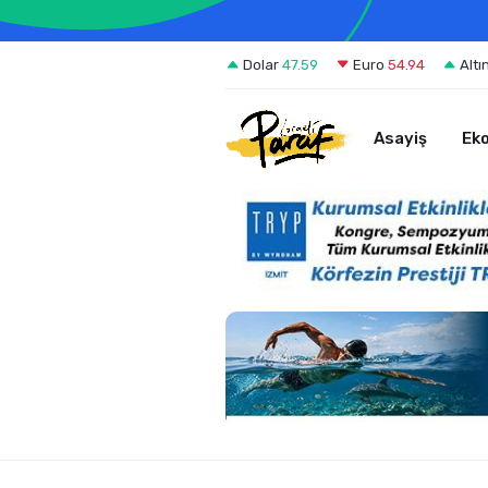
Dolar
47.59
Euro
54.94
Altı
Asayiş
Ek