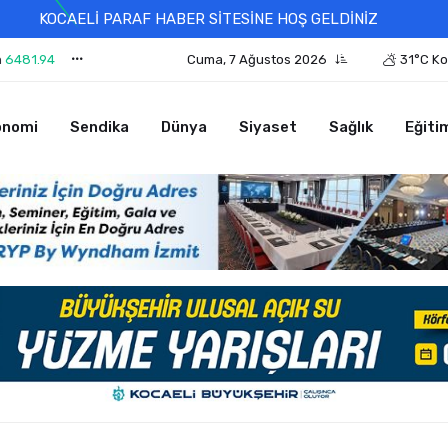
KOCAELİ PARAF HABER SİTESİNE HOŞ GELDİNİZ
n
6481.94
Cuma, 7 Ağustos 2026
31°C Ko
onomi
Sendika
Dünya
Siyaset
Sağlık
Eğiti