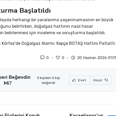
urma Başlatıldı
, olayda herhangi bir yaralanma yaşanmamasının en büyük
duğunu belirtirken, doğalgaz hattının nasıl hasar
 belirlenmesi için inceleme ve soruşturma başlatıldı.
k: Körfez’de Doğalgaz Alarmı: Kepçe BOTAŞ Hattını Patlattı
0
0
20 Haziran 2026 01:0
beri Beğendin
0 kişiden 0 kişi
Evet
Hayır
Mi?
beğendi
Kocaelispor’un
ış Elçilerini Konuk