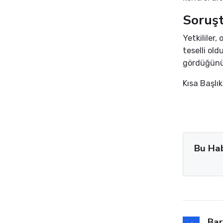
Soruşt
Yetkililer
teselli ol
gördüğünün
Kısa Başlı
Bu Ha
Bar