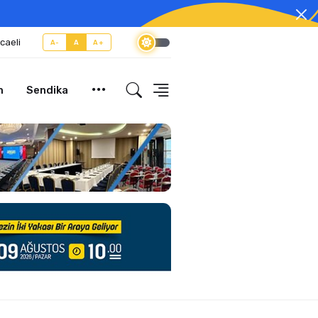
caeli
A-
A
A+
m
Sendika