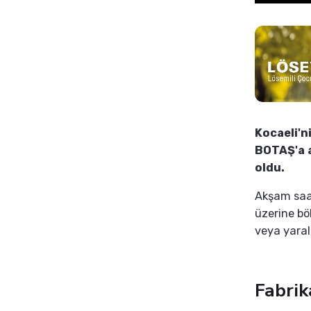
Kocaeli'n
BOTAŞ'a a
oldu.
Akşam saa
üzerine bö
veya yaral
Fabrik