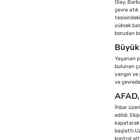
Olay, Barb
çevre atık
tesisindek
yüksek bas
borudan bü
Büyük 
Yaşanan pa
bulunan ça
yangın ve p
ve çevrede
AFAD, 
İhbar üzeri
edildi. Ek
kapatarak 
başlattı.U
kontrol al