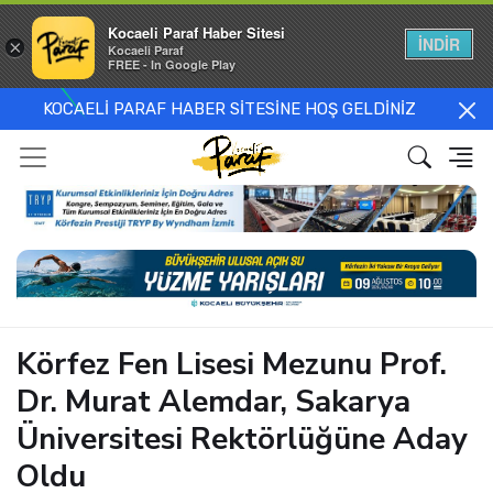
Kocaeli Paraf Haber Sitesi
İNDİR
×
Kocaeli Paraf
FREE - In Google Play
KOCAELİ PARAF HABER SİTESİNE HOŞ GELDİNİZ
Körfez Fen Lisesi Mezunu Prof.
Dr. Murat Alemdar, Sakarya
Üniversitesi Rektörlüğüne Aday
Oldu