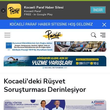
Kocaeli Paraf Haber Sitesi
İNDİR
×
Kocaeli Paraf
FREE - In Google Play
KOCAELİ PARAF HABER SİTESİNE HOŞ GELDİNİZ
Kocaeli'deki Rüşvet
Soruşturması Derinleşiyor