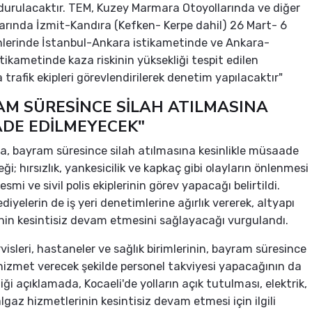
durulacaktır. TEM, Kuzey Marmara Otoyollarında ve diğer
larında İzmit-Kandıra (Kefken- Kerpe dahil) 26 Mart- 6
hlerinde İstanbul-Ankara istikametinde ve Ankara-
stikametinde kaza riskinin yüksekliği tespit edilen
 trafik ekipleri görevlendirilerek denetim yapılacaktır"
AM SÜRESİNCE SİLAH ATILMASINA
DE EDİLMEYECEK"
, bayram süresince silah atılmasına kesinlikle müsaade
i; hırsızlık, yankesicilik ve kapkaç gibi olayların önlenmesi
smi ve sivil polis ekiplerinin görev yapacağı belirtildi.
diyelerin de iş yeri denetimlerine ağırlık vererek, altyapı
nin kesintisiz devam etmesini sağlayacağı vurgulandı.
rvisleri, hastaneler ve sağlık birimlerinin, bayram süresince
 hizmet verecek şekilde personel takviyesi yapacağının da
iği açıklamada, Kocaeli'de yolların açık tutulması, elektrik,
lgaz hizmetlerinin kesintisiz devam etmesi için ilgili