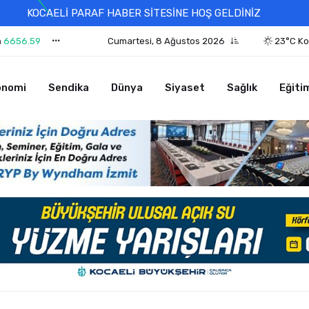
KOCAELİ PARAF HABER SİTESİNE HOŞ GELDİNİZ
n
6656.59
Cumartesi, 8 Ağustos 2026
23°C Ko
onomi
Sendika
Dünya
Siyaset
Sağlık
Eğiti