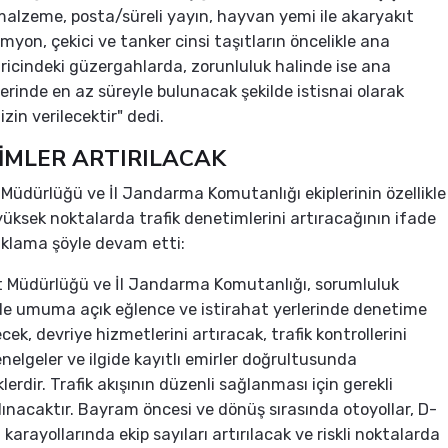
i malzeme, posta/süreli yayın, hayvan yemi ile akaryakıt
myon, çekici ve tanker cinsi taşıtların öncelikle ana
aricindeki güzergahlarda, zorunluluk halinde ise ana
zerinde en az süreyle bulunacak şekilde istisnai olarak
 izin verilecektir" dedi.
İMLER ARTIRILACAK
 Müdürlüğü ve İl Jandarma Komutanlığı ekiplerinin özellikle
 yüksek noktalarda trafik denetimlerini artıracağının ifade
çıklama şöyle devam etti:
t Müdürlüğü ve İl Jandarma Komutanlığı, sorumluluk
de umuma açık eğlence ve istirahat yerlerinde denetime
ecek, devriye hizmetlerini artıracak, trafik kontrollerini
elgeler ve ilgide kayıtlı emirler doğrultusunda
erdir. Trafik akışının düzenli sağlanması için gerekli
alınacaktır. Bayram öncesi ve dönüş sırasında otoyollar, D-
karayollarında ekip sayıları artırılacak ve riskli noktalarda