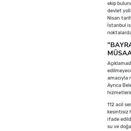
ekip bulun
devlet yol
Nisan tari
İstanbul i
noktalarda
"BAYR
MÜSAA
Açıklamada
edilmeyeceğ
amacıyla re
Ayrıca Bele
hizmetleri
112 acil se
kesintisiz
ifade edild
su ve doğa