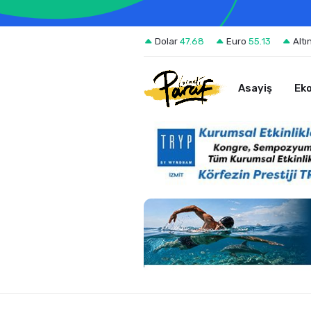
Dolar
47.68
Euro
55.13
Altı
Asayiş
Ek