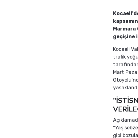
Kocaeli'd
kapsamın
Marmara O
geçişine 
Kocaeli Val
trafik yoğ
tarafında
Mart Paza
Otoyolu'nd
yasaklandığ
"İSTİS
VERİLE
Açıklamada
"Yaş sebze
gibi bozula