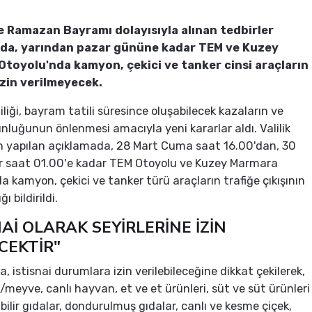
e Ramazan Bayramı dolayısıyla alınan tedbirler
da, yarından pazar gününe kadar TEM ve Kuzey
toyolu'nda kamyon, çekici ve tanker cinsi araçların
izin verilmeyecek.
iliği, bayram tatili süresince oluşabilecek kazaların ve
unluğunun önlenmesi amacıyla yeni kararlar aldı. Valilik
n yapılan açıklamada, 28 Mart Cuma saat 16.00'dan, 30
r saat 01.00'e kadar TEM Otoyolu ve Kuzey Marmara
a kamyon, çekici ve tanker türü araçların trafiğe çıkışının
ı bildirildi.
NAİ OLARAK SEYİRLERİNE İZİN
CEKTİR"
, istisnai durumlara izin verilebileceğine dikkat çekilerek,
/meyve, canlı hayvan, et ve et ürünleri, süt ve süt ürünleri
bilir gıdalar, dondurulmuş gıdalar, canlı ve kesme çiçek,