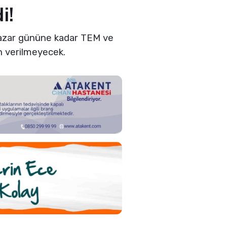
i!
 pazar gününe kadar TEM ve
n verilmeyecek.