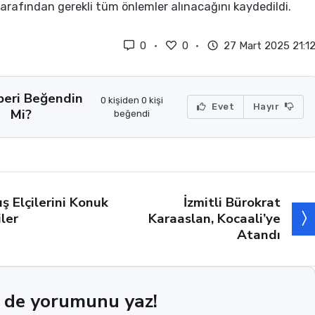
arafından gerekli tüm önlemler alınacağını kaydedildi.
0
0
27 Mart 2025 21:1
beri Beğendin
0 kişiden 0 kişi
Evet
Hayır
Mi?
beğendi
İzmitli Bürokrat
ış Elçilerini Konuk
Karaaslan, Kocaali’ye
iler
Atandı
 de yorumunu yaz!