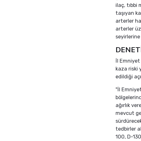
ilaç, tıbb
taşıyan ka
arterler h
arterler ü
seyirlerine
DENET
İl Emniyet
kaza riski
edildiği a
"İl Emniye
bölgelerin
ağırlık ver
mevcut gen
sürdürecekl
tedbirler 
100, D-130 