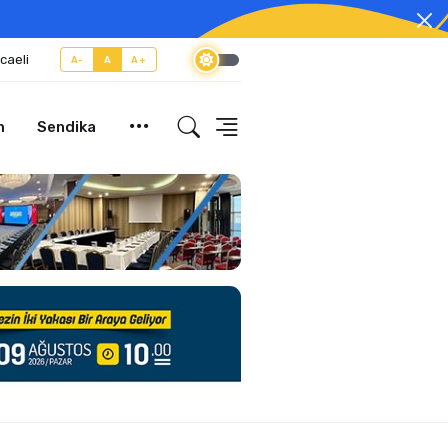
caeli
A-
A
A+
m
Sendika