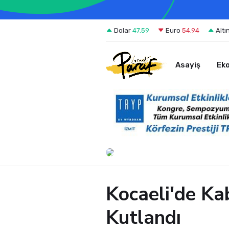
Dolar
47.59
Euro
54.94
Altı
Asayiş
Ek
Kocaeli'de Ka
Kutlandı