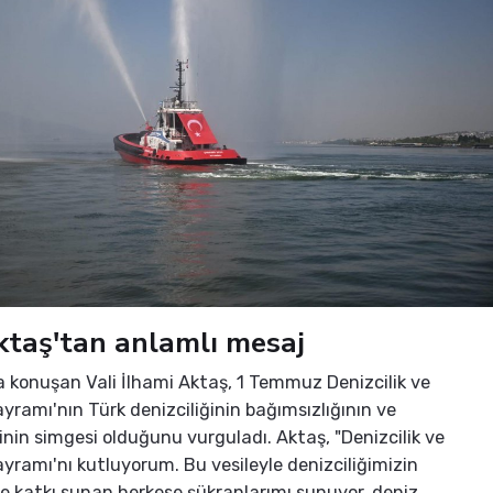
ktaş'tan anlamlı mesaj
konuşan Vali İlhami Aktaş, 1 Temmuz Denizcilik ve
yramı'nın Türk denizciliğinin bağımsızlığının ve
nin simgesi olduğunu vurguladı. Aktaş, "Denizcilik ve
yramı'nı kutluyorum. Bu vesileyle denizciliğimizin
e katkı sunan herkese şükranlarımı sunuyor, deniz