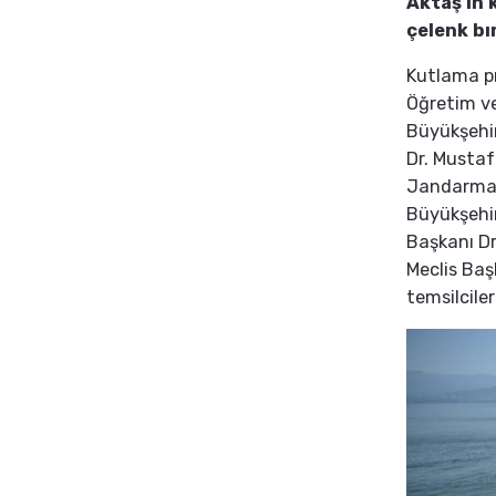
Aktaş'ın 
çelenk bı
Kutlama pr
Öğretim ve
Büyükşehir
Dr. Mustaf
Jandarma 
Büyükşehir
Başkanı Dr
Meclis Baş
temsilciler