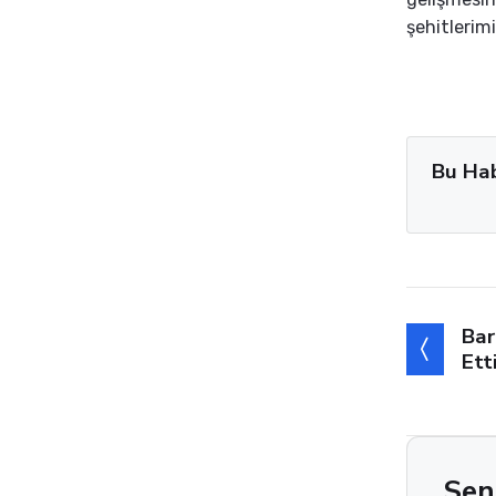
şehitlerim
Bu Ha
Bar
Ett
Sen