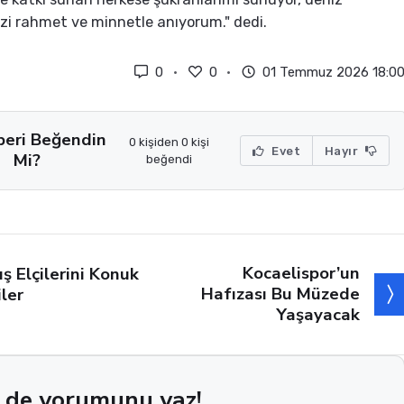
izi rahmet ve minnetle anıyorum." dedi.
0
0
01 Temmuz 2026 18:0
beri Beğendin
0 kişiden 0 kişi
Evet
Hayır
Mi?
beğendi
Kocaelispor’un
ış Elçilerini Konuk
Hafızası Bu Müzede
iler
Yaşayacak
 de yorumunu yaz!