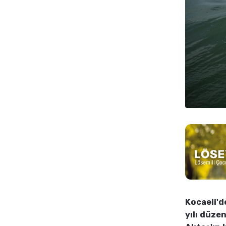
Kocaeli'd
yılı düze