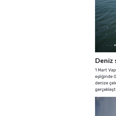
Deniz 
1 Mart Vap
eşliğinde 
denize çele
gerçekleşti