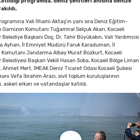
katıldığı programda, deniz şehitleri anısına denize
rakıldı.
ogramına Vali İlhami Aktaş'ın yanı sıra Deniz Eğitim-
 Garnizon Komutanı Tuğamiral Selçuk Akarı, Kocaeli
 Belediye Başkanı Doç. Dr. Tahir Büyükakın, Vali Yardımcısı
a Ayhan, İl Emniyet Müdürü Faruk Karaduman, İl
Komutanı Jandarma Albay Murat Bozkurt, Kocaeli
 Belediyesi Başkan Vekili Hasan Soba, Kocaeli Bölge Liman
. Ahmet Mert, İMEAK Deniz Ticaret Odası Kocaeli Şubesi
kanı Vefa İbrahim Aracı, sivil toplum kuruluşlarının
i, askeri erkan ve vatandaşlar katıldı.