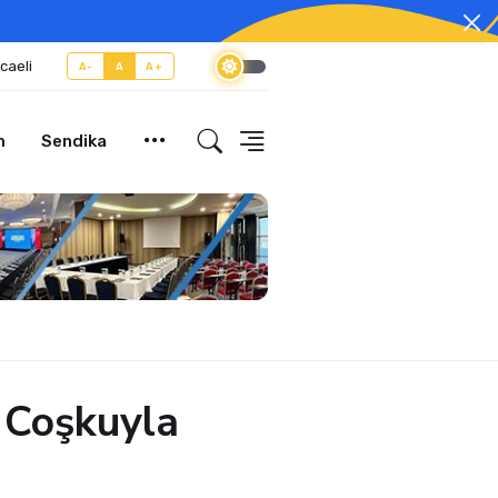
caeli
A-
A
A+
m
Sendika
ı Coşkuyla