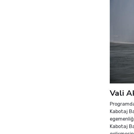
Vali A
Programda 
Kabotaj Ba
egemenliği
Kabotaj Ba
gelişmesin