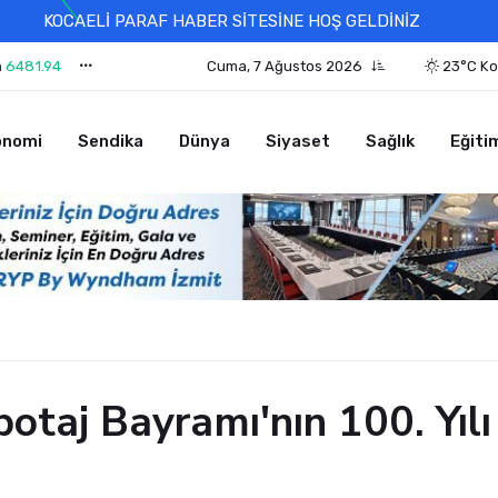
KOCAELİ PARAF HABER SİTESİNE HOŞ GELDİNİZ
n
6481.94
Cuma, 7 Ağustos 2026
23°C Ko
onomi
Sendika
Dünya
Siyaset
Sağlık
Eğiti
botaj Bayramı'nın 100. Yıl