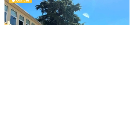
Güncel
Servisçiler Büyükşehir Önünde Toplandı, Gerginlik Yaşandı