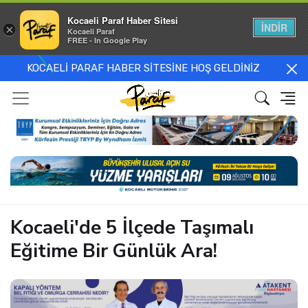
Kocaeli Paraf Haber Sitesi
İNDİR
×
Kocaeli Paraf
FREE - In Google Play
KOCAELİ PARAF HABER SİTESİNE HOŞ GELDİNİZ
Kocaeli'de 5 İlçede Taşımalı
Eğitime Bir Günlük Ara!