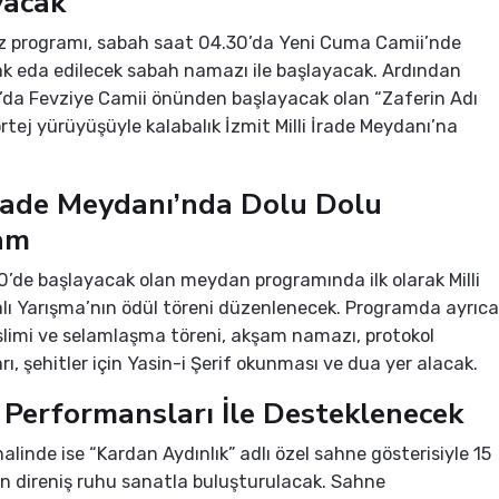
yacak
 programı, sabah saat 04.30’da Yeni Cuma Camii’nde
ak eda edilecek sabah namazı ile başlayacak. Ardından
’da Fevziye Camii önünden başlayacak olan “Zaferin Adı
ortej yürüyüşüyle kalabalık İzmit Milli İrade Meydanı’na
İrade Meydanı’nda Dolu Dolu
am
’de başlayacak olan meydan programında ilk olarak Milli
alı Yarışma’nın ödül töreni düzenlenecek. Programda ayrıca
limi ve selamlaşma töreni, akşam namazı, protokol
ı, şehitler için Yasin-i Şerif okunması ve dua yer alacak.
Performansları İle Desteklenecek
alinde ise “Kardan Aydınlık” adlı özel sahne gösterisiyle 15
 direniş ruhu sanatla buluşturulacak. Sahne