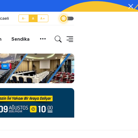
caeli
A-
A
A+
m
Sendika