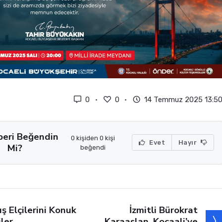
0
0
14 Temmuz 2025 13:5
beri Beğendin
0 kişiden 0 kişi
Evet
Hayır
Mi?
beğendi
İzmitli Bürokrat
ış Elçilerini Konuk
Karaaslan, Kocaali’ye
iler