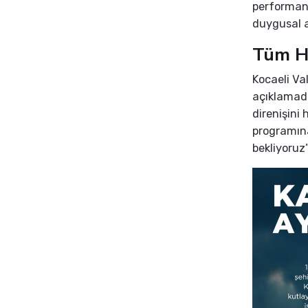
performans
duygusal 
Tüm H
Kocaeli Va
açıklamad
direnişin
programın
bekliyoruz”