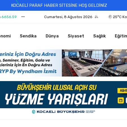
KOCAELİ PARAF HABER SİTESİNE HOŞ GELDİNİZ
n
6656.59
Cumartesi, 8 Ağustos 2026
25°C Ko
onomi
Sendika
Dünya
Siyaset
Sağlık
Eğiti