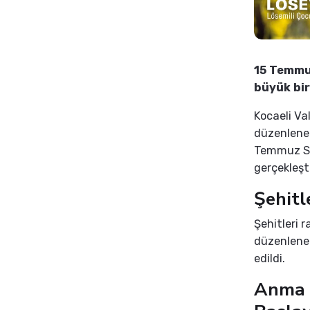
15 Temmuz
büyük bir
Kocaeli Val
düzenlenec
Temmuz Sal
gerçekleşti
Şehitl
Şehitleri 
düzenlene
edildi.
Anma 