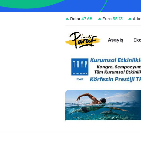
Dolar
47.68
Euro
55.13
Altı
Asayiş
Ek