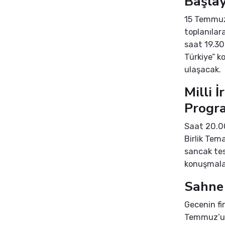
Başla
15 Temmuz
toplanılar
saat 19.30
Türkiye” k
ulaşacak.
Milli 
Progr
Saat 20.00
Birlik Tem
sancak tes
konuşmalar
Sahne 
Gecenin fin
Temmuz’un