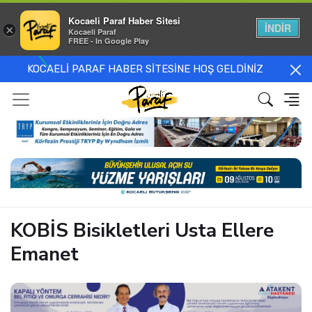
Kocaeli Paraf Haber Sitesi
İNDİR
×
Kocaeli Paraf
FREE - In Google Play
KOCAELİ PARAF HABER SİTESİNE HOŞ GELDİNİZ
KOBİS Bisikletleri Usta Ellere
Emanet