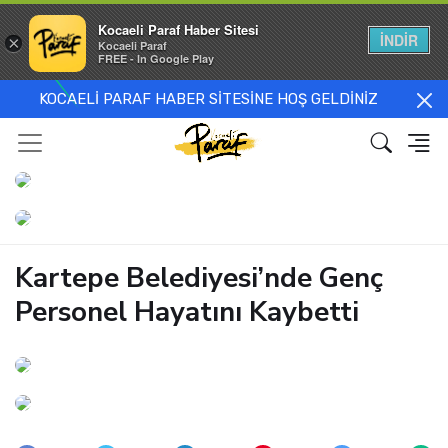
Kocaeli Paraf Haber Sitesi
İNDİR
×
Kocaeli Paraf
FREE - In Google Play
KOCAELİ PARAF HABER SİTESİNE HOŞ GELDİNİZ
Kartepe Belediyesi’nde Genç
Personel Hayatını Kaybetti