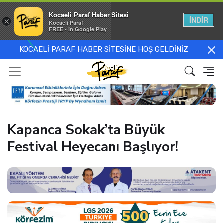
Kocaeli Paraf Haber Sitesi
İNDİR
×
Kocaeli Paraf
FREE - In Google Play
KOCAELİ PARAF HABER SİTESİNE HOŞ GELDİNİZ
Kapanca Sokak’ta Büyük
Festival Heyecanı Başlıyor!