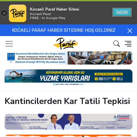
Kocaeli Paraf Haber Sitesi
İNDİR
×
Kocaeli Paraf
FREE - In Google Play
KOCAELİ PARAF HABER SİTESİNE HOŞ GELDİNİZ
Kantincilerden Kar Tatili Tepkisi