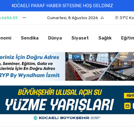
KOCAELİ PARAF HABER SİTESİNE HOŞ GELDİNİZ
n
6656.59
Cumartesi, 8 Ağustos 2026
31°C Ko
onomi
Sendika
Dünya
Siyaset
Sağlık
Eğiti