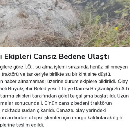
ı Ekipleri Cansız Bedene Ulaştı
lgilere göre İ.Ö., su alma işlemi sırasında henüz bilinmeyen
 traktörü ve tankeriyle birlikte su birikintisine düştü.
n haber alınamaması üzerine durum ekiplere bildirildi. Olay
eli Büyükşehir Belediyesi İtfaiye Dairesi Başkanlığı Su Altı
arma ekipleri tarafından gölette çalışma başlatıldı. Uzun
şmalar sonucunda İ. Ö'nün cansız bedeni traktörün
noktada sudan çıkarıldı. Cenaze, olay yerindeki
in ardından otopsi işlemleri için morga kaldırılarak ilgili
lerine teslim edildi.