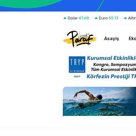
Dolar
47.68
Euro
55.13
Altı
Asayiş
Ek