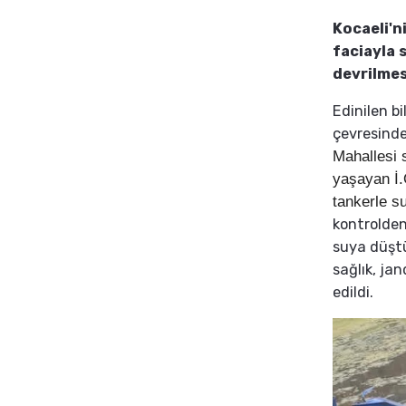
Kocaeli'n
faciayla 
devrilmes
Edinilen b
çevresind
Mahallesi 
yaşayan İ.
tankerle su
kontrolden 
suya düştü
sağlık, ja
edildi.