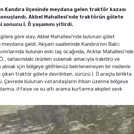
in Kandıra ilçesinde meydana gelen traktör kazası
sonuçlandı. Akbel Mahallesi'nde traktörün gölete
i sonucu İ. Ö yaşamını yitirdi.
ilgilere göre olay, Akbel Mahallesi'nde bulunan gölet
e meydana geldi.
Akşam saatlerinde Kandıra’nın Balcı
sınırlarında bulunan eski taş ocağında, Arıklar Mahallesi’nde
Ö., tarlasındaki ürünleri sulamak amacıyla traktörü ve
 almak için bölgeye gittİ
Henüz belirlenemeyen bir nedenle
çıkan traktör gölete devrilirken, sürücü İ. Ö araçla birlikte
. Çevrede bulunan vatandaşların ihbarı üzerine bölgeye
ndarma, itfaiye ve su altı arama kurtarma ekipleri sevk