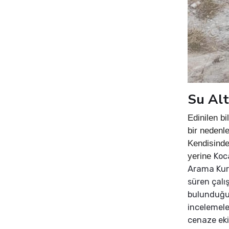
Su Alt
Edinilen bi
bir nedenle
Kendisinde
yerine
Koca
Arama Kurt
süren çalı
bulunduğu 
incelemeler
cenaze ekip