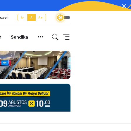
caeli
A-
A
A+
m
Sendika