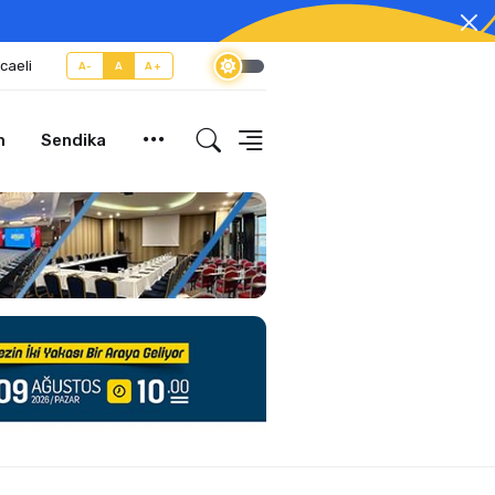
caeli
A-
A
A+
m
Sendika