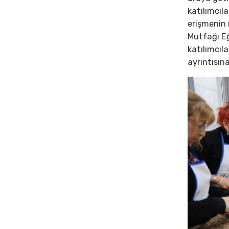
katılımcıl
erişmenin 
Mutfağı Eğ
katılımcıl
ayrıntısın