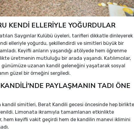
U KENDİ ELLERİYLE YOĞURDULAR
atılan Saygınlar Kulübü üyeleri, tarifleri dikkatle dinleyerek
i elleriyle yoğurdu, şekillendirdi ve simitleri büyük bir
amladı. Keyifli anların yaşandığı atölyede hem öğrenme
likte üretmenin mutluluğu bir arada yaşandı. Katılımcılar,
 günümüze uzanan kandil geleneğini yaşatarak sosyal
ın güzel bir örneğini sergiledi.
 KANDİLİ'NDE PAYLAŞMANIN TADI ÖNE
kandil simitleri, Berat Kandili gecesi öncesinde hep birlikt
enildi. Limonata ikramıyla tamamlanan etkinlikte
r, hem keyifli vakit geçirdi hem de kandilin manevi iklimini
şadı.