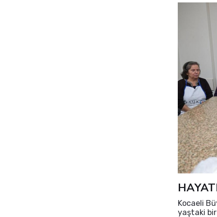
HAYAT
Kocaeli Büy
yaştaki b