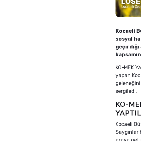
Kocaeli B
sosyal ha
geçirdiği
kapsamınd
KO-MEK Yah
yapan Koc
geleneğini
sergiledi.
KO-MEK
YAPTI
Kocaeli Bü
Saygınlar 
araya geti