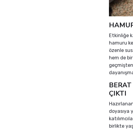
HAMUR
Etkinliğe k
hamuru kend
özenle sus
hem de bir
geçmişten
dayanışman
BERAT
ÇIKTI
Hazırlanan 
doyasıya y
katılımcıla
birlikte ya