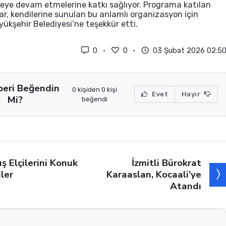
ye devam etmelerine katkı sağlıyor. Programa katılan
r, kendilerine sunulan bu anlamlı organizasyon için
yükşehir Belediyesi’ne teşekkür etti.
0
0
03 Şubat 2026 02:5
beri Beğendin
0 kişiden 0 kişi
Evet
Hayır
Mi?
beğendi
İzmitli Bürokrat
ış Elçilerini Konuk
Karaaslan, Kocaali’ye
iler
Atandı