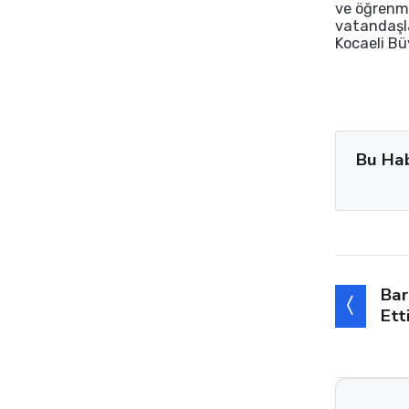
ve öğrenme
vatandaşla
Kocaeli Bü
Bu Ha
Bar
Ett