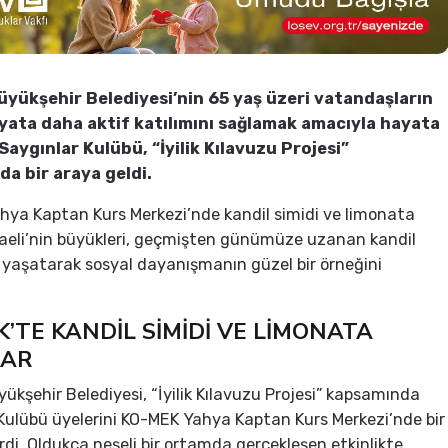
üyükşehir Belediyesi’nin 65 yaş üzeri vatandaşların
yata daha aktif katılımını sağlamak amacıyla hayata
 Saygınlar Kulübü, “İyilik Kılavuzu Projesi”
a bir araya geldi.
ya Kaptan Kurs Merkezi’nde kandil simidi ve limonata
aeli’nin büyükleri, geçmişten günümüze uzanan kandil
 yaşatarak sosyal dayanışmanın güzel bir örneğini
’TE KANDİL SİMİDİ VE LİMONATA
LAR
yükşehir Belediyesi, “İyilik Kılavuzu Projesi” kapsamında
Kulübü üyelerini KO-MEK Yahya Kaptan Kurs Merkezi’nde bir
rdi. Oldukça neşeli bir ortamda gerçekleşen etkinlikte