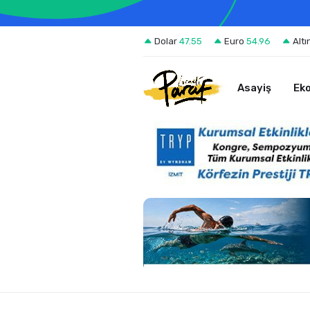
Dolar
47.55
Euro
54.96
Altı
Asayiş
Ek