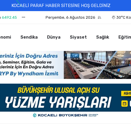
KOCAELİ PARAF HABER SİTESİNE HOŞ GELDİNİZ
n
6492.45
Perşembe, 6 Ağustos 2026
30°C Ko
onomi
Sendika
Dünya
Siyaset
Sağlık
Eğiti