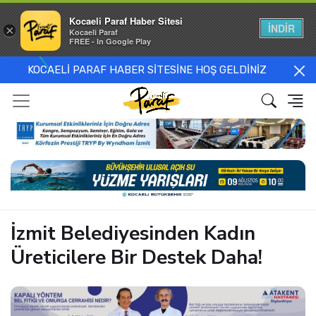
Kocaeli Paraf Haber Sitesi
İNDİR
×
Kocaeli Paraf
FREE - In Google Play
KOCAELİ PARAF HABER SİTESİNE HOŞ GELDİNİZ
İzmit Belediyesinden Kadın
Üreticilere Bir Destek Daha!