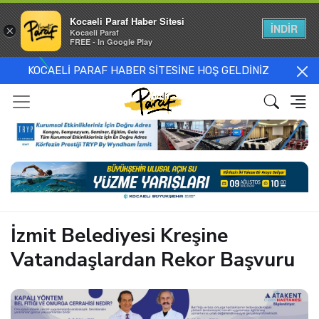
Kocaeli Paraf Haber Sitesi
İNDİR
×
Kocaeli Paraf
FREE - In Google Play
KOCAELİ PARAF HABER SİTESİNE HOŞ GELDİNİZ
İzmit Belediyesi Kreşine
Vatandaşlardan Rekor Başvuru