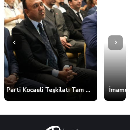
İmamoğlu’ndan Fatma Başkan’a Dayanışma Mektubu