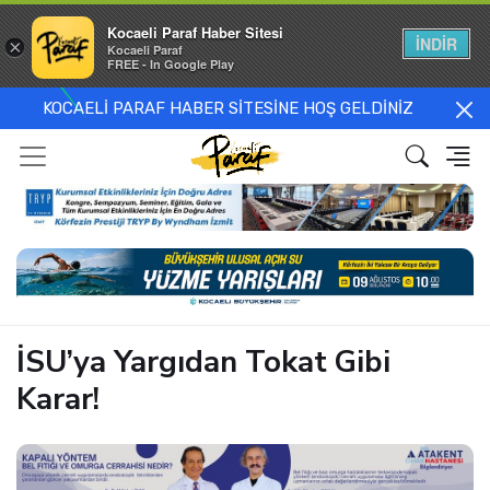
Kocaeli Paraf Haber Sitesi
İNDİR
×
Kocaeli Paraf
FREE - In Google Play
KOCAELİ PARAF HABER SİTESİNE HOŞ GELDİNİZ
İSU’ya Yargıdan Tokat Gibi
Karar!