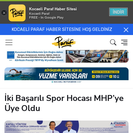
Kocaeli Paraf Haber Sitesi
İNDİR
×
Kocaeli Paraf
FREE - In Google Play
KOCAELİ PARAF HABER SİTESİNE HOŞ GELDİNİZ
İki Başarılı Spor Hocası MHP’ye
Üye Oldu