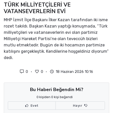
TÜRK MİLLİYETÇİLERİ VE
VATANSEVERLERİN EVİ
MHP İzmit İlçe Başkanı İlker Kazan tarafından iki isme
rozet takıldı. Başkan Kazan yaptığı konuşmada, “Türk
milliyetçileri ve vatanseverlerin evi olan partimiz
Milliyetçi Hareket Partisi’ne olan teveccüh bizleri
mutlu etmektedir. Bugün de iki hocamızın partimize
katılışını gerçekleştik. Kendilerine hoşgeldiniz diyorum”
dedi.
0
0
18 Haziran 2026 10:16
Bu Haberi Beğendin Mi?
0 kişiden 0 kişi beğendi
Evet
Hayır