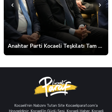
Anahtar Parti Kocaeli Teşkilatı Tam Kadro Toplandı
Kocaeli'nin Nabzını Tutan Site Kocaeliparaf.com'a
Hoşgeldiniz. Kocaeli'in Güçlü Sesi, Kocaeli Haber, Kocaeli