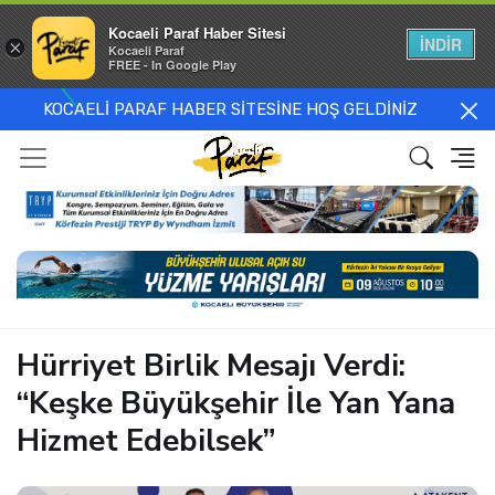
Kocaeli Paraf Haber Sitesi
İNDİR
×
Kocaeli Paraf
FREE - In Google Play
KOCAELİ PARAF HABER SİTESİNE HOŞ GELDİNİZ
Hürriyet Birlik Mesajı Verdi:
“Keşke Büyükşehir İle Yan Yana
Hizmet Edebilsek”