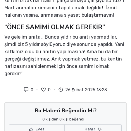
kentin ortak hafızasını parçalamaya çalışıyorsunuz! 1
Mart anmaları kimsenin tapulu malı değildir! İzmit
halkının yasına, anmasına siyaset bulaştırmayın!
“ÖNCE SAMİMİ OLMAK GEREKİR”
Ve gelelim anıta… Bunca yıldır bu anıtı yapmadılar,
şimdi biz 5 yıldır söylüyoruz diye sonunda yapıldı. Yani
katkımız oldu bu anıtın yapılmasına! Ama bu da bir
gerçeği değiştirmez. Anıt yapmak yetmez, bu kentin
hafızasını sahiplenmek için önce samimi olmak
gerekir!”
0
0
26 Şubat 2025 13:23
Bu Haberi Beğendin Mi?
0 kişiden 0 kişi beğendi
Evet
Hayır