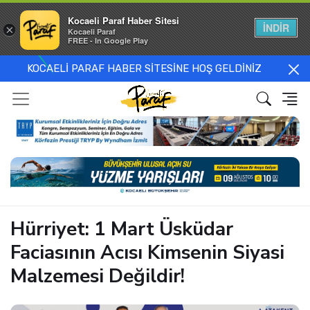
Kocaeli Paraf Haber Sitesi
İNDİR
×
Kocaeli Paraf
FREE - In Google Play
KOCAELİ PARAF HABER SİTESİNE HOŞ GELDİNİZ
Hürriyet: 1 Mart Üsküdar
Faciasının Acısı Kimsenin Siyasi
Malzemesi Değildir!