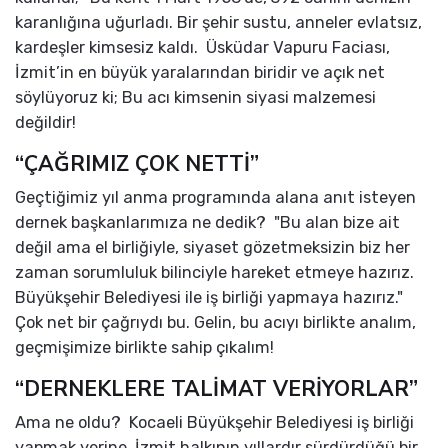
karanlığına uğurladı. Bir şehir sustu, anneler evlatsız,
kardeşler kimsesiz kaldı. Üsküdar Vapuru Faciası,
İzmit’in en büyük yaralarından biridir ve açık net
söylüyoruz ki; Bu acı kimsenin siyasi malzemesi
değildir!
“ÇAĞRIMIZ ÇOK NETTİ”
Geçtiğimiz yıl anma programında alana anıt isteyen
dernek başkanlarımıza ne dedik? "Bu alan bize ait
değil ama el birliğiyle, siyaset gözetmeksizin biz her
zaman sorumluluk bilinciyle hareket etmeye hazırız.
Büyükşehir Belediyesi ile iş birliği yapmaya hazırız."
Çok net bir çağrıydı bu. Gelin, bu acıyı birlikte analım,
geçmişimize birlikte sahip çıkalım!
“DERNEKLERE TALİMAT VERİYORLAR”
Ama ne oldu? Kocaeli Büyükşehir Belediyesi iş birliği
yapmak yerine, İzmit halkının yıllardır sürdürdüğü bir