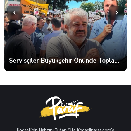
Servisçiler Büyükşehir Önünde Toplandı, Gerginlik Yaşandı
Kocaeli'nin Nabzını Tutan Site Kocaeliparaf.com'a