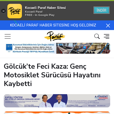
Kocaeli Paraf Haber Sitesi
İNDİR
×
Kocaeli Paraf
FREE - In Google Play
KOCAELİ PARAF HABER SİTESİNE HOŞ GELDİNİZ
Gölcük’te Feci Kaza: Genç
Motosiklet Sürücüsü Hayatını
Kaybetti