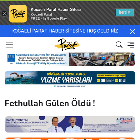
Kocaeli Paraf Haber Sitesi
İNDİR
×
Kocaeli Paraf
FREE - In Google Play
KOCAELİ PARAF HABER SİTESİNE HOŞ GELDİNİZ
Fethullah Gülen Öldü !