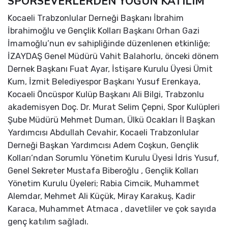
SPORSEVERLERDEN YOĞUN KATILIM
Kocaeli Trabzonlular Derneği Başkanı İbrahim
İbrahimoğlu ve Gençlik Kolları Başkanı Orhan Gazi
İmamoğlu’nun ev sahipliğinde düzenlenen etkinliğe;
İZAYDAŞ Genel Müdürü Vahit Balahorlu, önceki dönem
Dernek Başkanı Fuat Ayar, İstişare Kurulu Üyesi Ümit
Kum, İzmit Belediyespor Başkanı Yusuf Erenkaya,
Kocaeli Öncüspor Kulüp Başkanı Ali Bilgi, Trabzonlu
akademisyen Doç. Dr. Murat Selim Çepni, Spor Kulüpleri
Şube Müdürü Mehmet Duman, Ülkü Ocakları İl Başkan
Yardımcısı Abdullah Cevahir, Kocaeli Trabzonlular
Derneği Başkan Yardımcısı Adem Coşkun, Gençlik
Kolları’ndan Sorumlu Yönetim Kurulu Üyesi İdris Yusuf,
Genel Sekreter Mustafa Biberoğlu , Gençlik Kolları
Yönetim Kurulu Üyeleri; Rabia Cimcik, Muhammet
Alemdar, Mehmet Ali Küçük, Miray Karakuş, Kadir
Karaca, Muhammet Atmaca , davetliler ve çok sayıda
genç katılım sağladı.