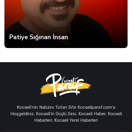
21 Yaşındaki Efe Berat Mama Hayatını Kaybetti
Kocaeli'nin Nabzını Tutan Site Kocaeliparaf.com'a
Hoşgeldiniz. Kocaeli'in Güçlü Sesi, Kocaeli Haber, Kocaeli
Haberleri, Kocaeli Yerel Haberleri