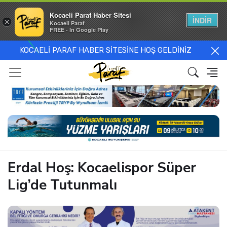
Kocaeli Paraf Haber Sitesi
İNDİR
×
Kocaeli Paraf
FREE - In Google Play
KOCAELİ PARAF HABER SİTESİNE HOŞ GELDİNİZ
Erdal Hoş: Kocaelispor Süper
Lig’de Tutunmalı