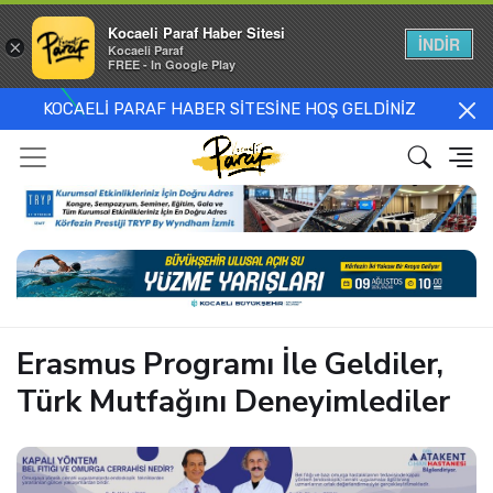
Kocaeli Paraf Haber Sitesi
İNDİR
×
Kocaeli Paraf
FREE - In Google Play
KOCAELİ PARAF HABER SİTESİNE HOŞ GELDİNİZ
Erasmus Programı İle Geldiler,
Türk Mutfağını Deneyimlediler