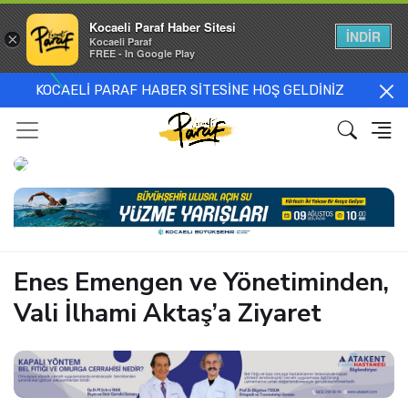
Kocaeli Paraf Haber Sitesi
İNDİR
×
Kocaeli Paraf
FREE - In Google Play
KOCAELİ PARAF HABER SİTESİNE HOŞ GELDİNİZ
Enes Emengen ve Yönetiminden,
Vali İlhami Aktaş’a Ziyaret