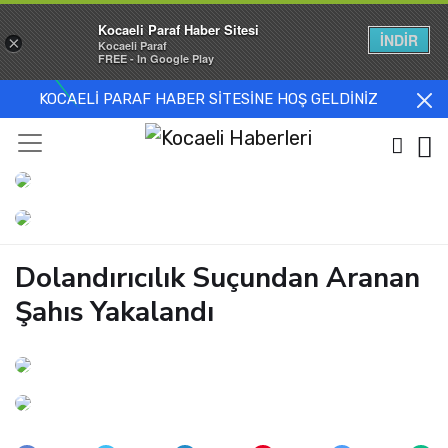
Kocaeli Paraf Haber Sitesi
İNDİR
×
Kocaeli Paraf
FREE - In Google Play
KOCAELİ PARAF HABER SİTESİNE HOŞ GELDİNİZ
Dolandırıcılık Suçundan Aranan
Şahıs Yakalandı