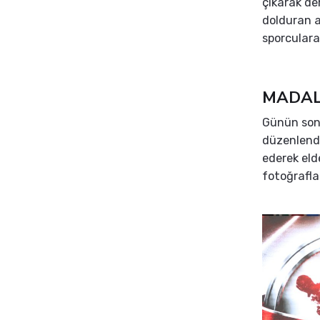
çıkarak de
dolduran ai
sporculara
MADAL
Günün sonu
düzenlendi
ederek elde
fotoğrafla