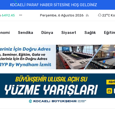
KOCAELİ PARAF HABER SİTESİNE HOŞ GELDİNİZ
n
6492.45
Perşembe, 6 Ağustos 2026
22°C Ko
onomi
Sendika
Dünya
Siyaset
Sağlık
Eğiti