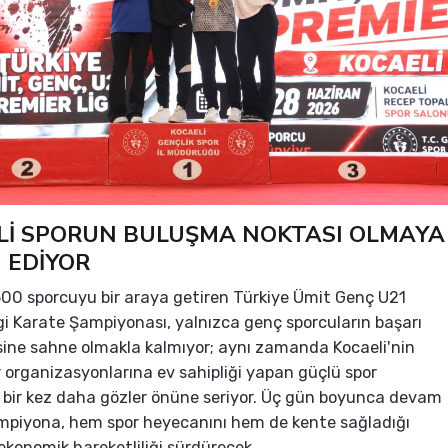
Lİ SPORUN BULUŞMA NOKTASI OLMAYA
 EDİYOR
600 sporcuyu bir araya getiren Türkiye Ümit Genç U21
gi Karate Şampiyonası, yalnızca genç sporcuların başarı
ine sahne olmakla kalmıyor; aynı zamanda Kocaeli'nin
r organizasyonlarına ev sahipliği yapan güçlü spor
ı bir kez daha gözler önüne seriyor. Üç gün boyunca devam
mpiyona, hem spor heyecanını hem de kente sağladığı
 ekonomik hareketliliği sürdürecek.