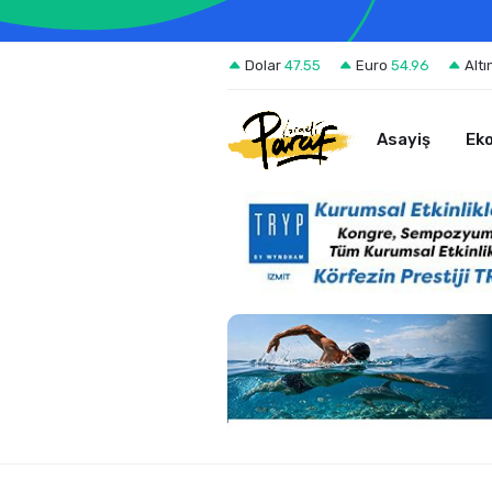
Dolar
47.55
Euro
54.96
Altı
Asayiş
Ek