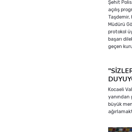
Şehit Poli
açılış pr
Taşdemir, K
Müdürü Gök
protokol ü
başarı dil
geçen kuru
"SİZLE
DUYUY
Kocaeli Va
yanından g
büyük memn
ağırlamakt