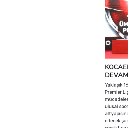
KOCAE
DEVAM
Yaklaşık 1
Premier Li
mücadeles
ulusal spo
altyapısın
edecek şa
sportif ve