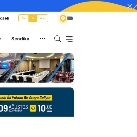
caeli
A-
A
A+
m
Sendika