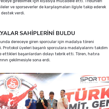
receye girebilmek için kıyasıya mücadele etti. Tribünleri
leler ve sporseverler de karşılaşmaları ilgiyle takip ederek
 destek verdi.
YALAR SAHİPLERİNİ BULDU
nda dereceye giren sporcular için madalya töreni
. Protokol üyeleri başarılı sporculara madalyalarını takdim
 ettikleri başarılardan dolayı tebrik etti. Tören, hatıra
rının çekilmesiyle sona erdi.