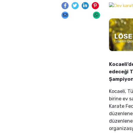
Kocaeli’d
edeceği T
Şampiyona
Kocaeli, T
birine ev s
Karate Fed
düzenlenen
düzenlenen
organizas