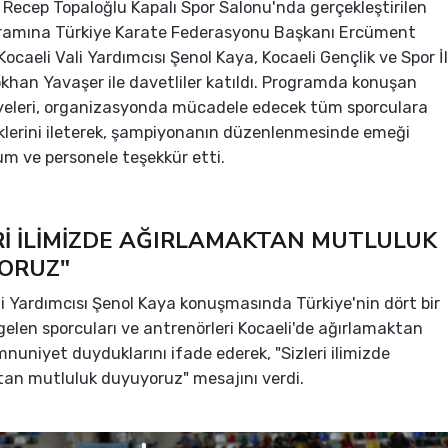
s Recep Topaloğlu Kapalı Spor Salonu'nda gerçekleştirilen
ogramına Türkiye Karate Federasyonu Başkanı Ercüment
ocaeli Vali Yardımcısı Şenol Kaya, Kocaeli Gençlik ve Spor İl
han Yavaşer ile davetliler katıldı. Programda konuşan
yeleri, organizasyonda mücadele edecek tüm sporculara
eklerini ileterek, şampiyonanın düzenlenmesinde emeği
m ve personele teşekkür etti.
Rİ İLİMİZDE AĞIRLAMAKTAN MUTLULUK
ORUZ"
li Yardımcısı Şenol Kaya konuşmasında Türkiye'nin dört bir
elen sporcuları ve antrenörleri Kocaeli'de ağırlamaktan
uniyet duyduklarını ifade ederek, "Sizleri ilimizde
an mutluluk duyuyoruz" mesajını verdi.