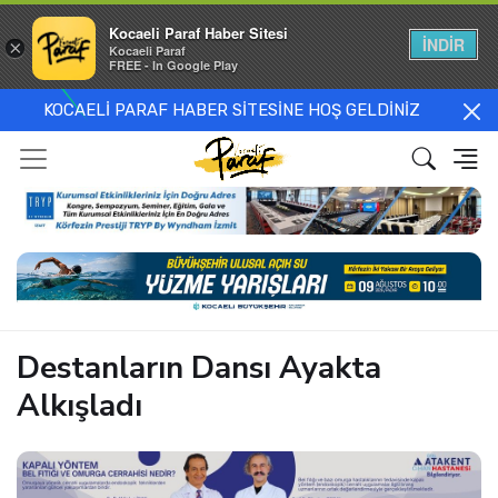
Kocaeli Paraf Haber Sitesi
İNDİR
×
Kocaeli Paraf
FREE - In Google Play
KOCAELİ PARAF HABER SİTESİNE HOŞ GELDİNİZ
Destanların Dansı Ayakta
Alkışladı