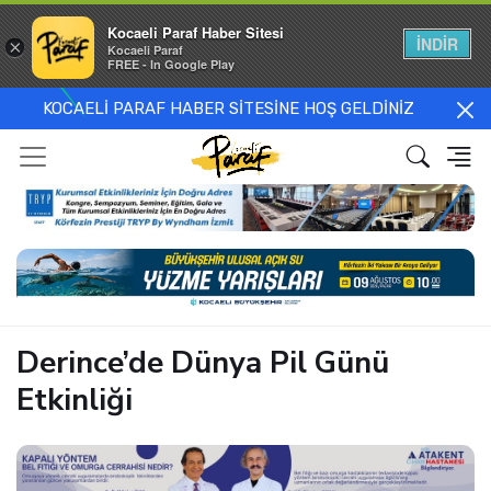
Kocaeli Paraf Haber Sitesi
İNDİR
×
Kocaeli Paraf
FREE - In Google Play
KOCAELİ PARAF HABER SİTESİNE HOŞ GELDİNİZ
Derince’de Dünya Pil Günü
Etkinliği