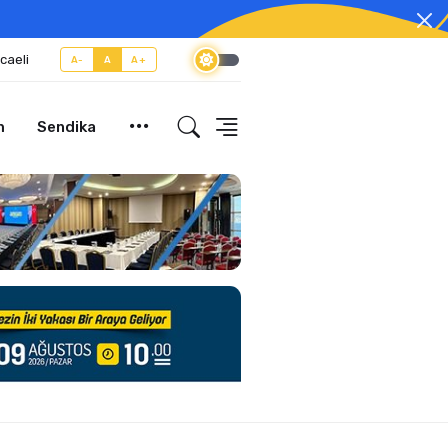
caeli
A-
A
A+
m
Sendika