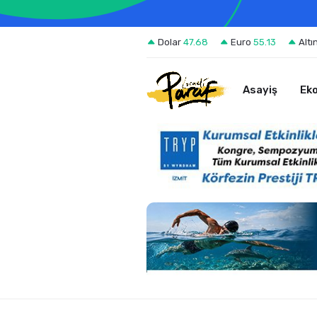
Dolar
47.68
Euro
55.13
Altı
Asayiş
Ek