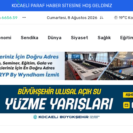
KOCAELİ PARAF HABER SİTESİNE HOŞ GELDİNİZ
n
6656.59
Cumartesi, 8 Ağustos 2026
19°C Ko
onomi
Sendika
Dünya
Siyaset
Sağlık
Eğiti