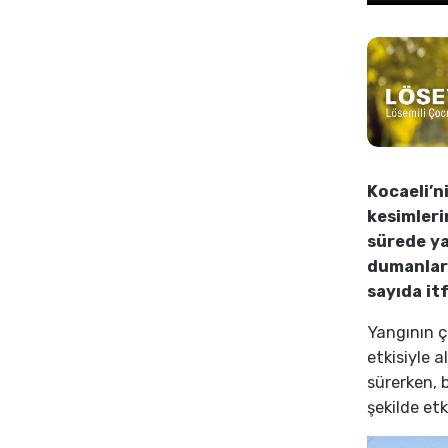
Kocaeli’n
kesimleri
sürede ya
dumanları
sayıda it
Yangının ç
etkisiyle 
sürerken, 
şekilde etk