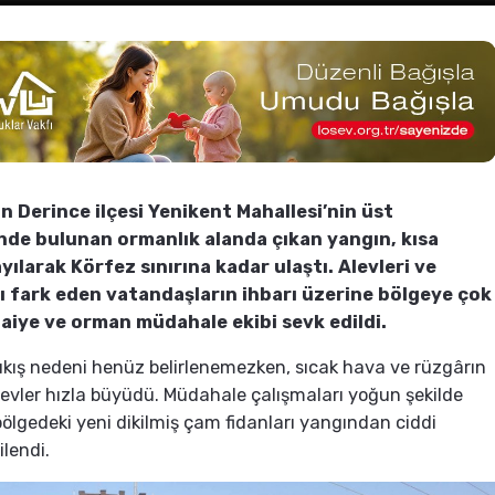
in Derince ilçesi Yenikent Mahallesi’nin üst
nde bulunan ormanlık alanda çıkan yangın, kısa
yılarak Körfez sınırına kadar ulaştı. Alevleri ve
 fark eden vatandaşların ihbarı üzerine bölgeye çok
faiye ve orman müdahale ekibi sevk edildi.
ıkış nedeni henüz belirlenemezken, sıcak hava ve rüzgârın
alevler hızla büyüdü. Müdahale çalışmaları yoğun şekilde
bölgedeki yeni dikilmiş çam fidanları yangından ciddi
ilendi.