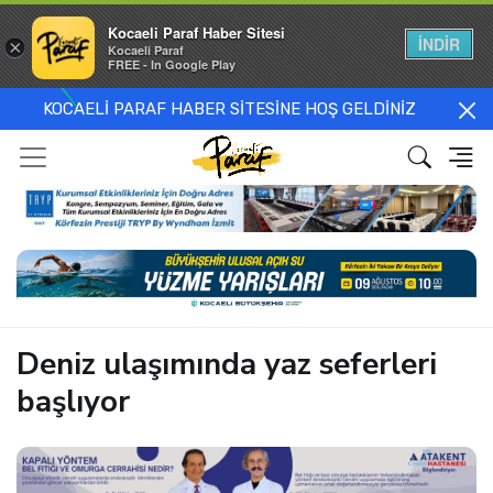
Kocaeli Paraf Haber Sitesi
İNDİR
×
Kocaeli Paraf
FREE - In Google Play
KOCAELİ PARAF HABER SİTESİNE HOŞ GELDİNİZ
Deniz ulaşımında yaz seferleri
başlıyor