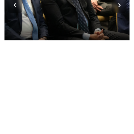
İmamoğlu’ndan Fatma Başkan’a Dayanışma Mektubu
Kocaeli'nin Nabzını Tutan Site Kocaeliparaf.com'a
Hoşgeldiniz. Kocaeli'in Güçlü Sesi, Kocaeli Haber, Kocaeli