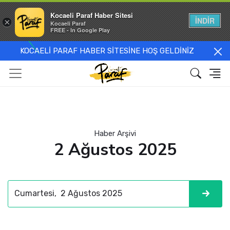
Kocaeli Paraf Haber Sitesi
İNDİR
×
Kocaeli Paraf
FREE - In Google Play
KOCAELİ PARAF HABER SİTESİNE HOŞ GELDİNİZ
Haber Arşivi
2 Ağustos 2025