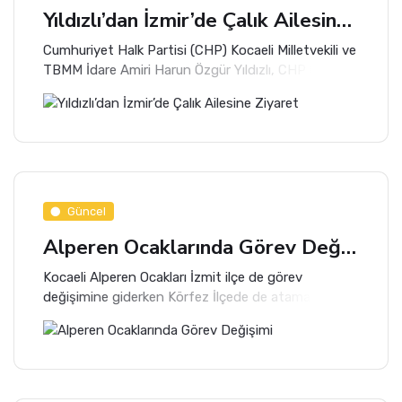
Yıldızlı’dan İzmir’de Çalık Ailesine Ziyaret
Cumhuriyet Halk Partisi (CHP) Kocaeli Milletvekili ve
TBMM İdare Amiri Harun Özgür Yıldızlı, CHP Genel
Başkanı Özgür Özel ile birlikte Kandıra Cezaevi’nde
gerçekleştirdiği ziyaretin ardından programına
İzmir’de devam etti.
Güncel
Alperen Ocaklarında Görev Değişimi
Kocaeli Alperen Ocakları İzmit ilçe de görev
değişimine giderken Körfez İlçede de atama yaptı.