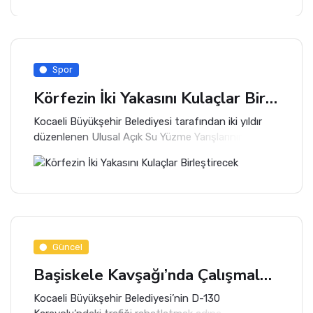
Spor
Körfezin İki Yakasını Kulaçlar Birleştirecek
Kocaeli Büyükşehir Belediyesi tarafından iki yıldır
düzenlenen Ulusal Açık Su Yüzme Yarışlarının
üçüncüsü pazar günü yapılacak. Sporcular
Gölcük'ten başlayıp Derince'ye kadar kulaç atacak.
Güncel
Başiskele Kavşağı’nda Çalışmalar Hızla Sürüyor
Kocaeli Büyükşehir Belediyesi’nin D-130