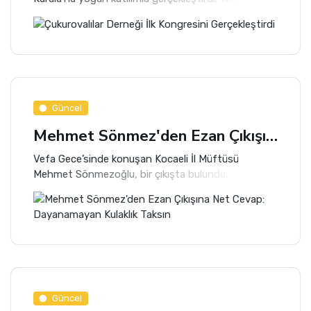
dernek, hemşehri dayanışmasını pekiştirmeyi ve
kültürel değerleri yaşatmayı amaçlıyor.
Güncel
Mehmet Sönmez'den Ezan Çıkışına Net Cevap: Dayanamayan Kulaklık Taksın
Vefa Gece’sinde konuşan Kocaeli İl Müftüsü
Mehmet Sönmezoğlu, bir çıkışta bulundu.
Sönmezoğlu, “Ezan üç-dört dakika sürüyor.
Dayanamıyorsan kulaklık tak. Ezan sesinin girdiği
yere şeytan dayanamaz. Bu bilinçle hareket
etmeliyiz” dedi.
Güncel