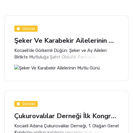
Güncel
Şeker Ve Karabekir Ailelerinin Mutlu Günü
Kocaeli’de Görkemli Düğün: Şeker ve Ay Aileleri
Birlikte Mutluluğa Şahit OlduAK Parti eski Kocaeli
Milletvekili ve önceki dönem MKYK üyesi İlyas
Şeker’in oğlu Mustafa Akif Şeker, Adile Merve Ay ile
dünyaevine girdi.
Güncel
Çukurovalılar Derneği İlk Kongresini Gerçekleştirdi
Kocaeli Adana Çukurovalılar Derneği, 1. Olağan Genel
Kurulu’nu yoğun katılımla gerçekleştirdi. Yeni kurulan