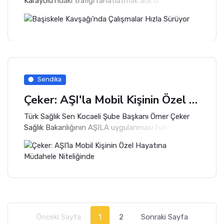
Karayolu’ndaki trafiği rahatlatmak adına
projelendirilen “Başiskele Kavşağı Koridor
Projesi”nde çalışmalar hızla sürüyor.
Sendika
Çeker: AŞI'la Mobil Kişinin Özel Hayatına Müdahele Niteliğinde
Türk Sağlık Sen Kocaeli Şube Başkanı Ömer Çeker
Sağlık Bakanlığının AŞILA uygulanması hakkında
yazılı açıklama yaptı.
Önceki Sayfa
1
2
Sonraki Sayfa