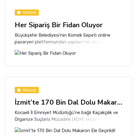
Güncel
Her Sipariş Bir Fidan Oluyor
Büyükşehir Belediyesi’nin Komek Sepeti online
pazaryeri platformundan yapılan her alışveriş için
bir fidan dikilecek. Böylece Yeşil Vatan’ın
büyümesine önemli bir katkı sağlanmış olacak.
Güncel
İzmit’te 170 Bin Dal Dolu Makaron Ele Geçirildi!
Kocaeli İl Emniyet Müdürlüğü’ne bağlı Kaçakçılık ve
Organize Suçlarla Mücadele (KOM) ekipleri,
kaçakçılıkla mücadele kapsamında İzmit’te geniş
çaplı bir operasyon gerçekleştirdi.