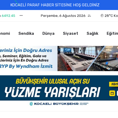
KOCAELİ PARAF HABER SİTESİNE HOŞ GELDİNİZ
n
6492.45
Perşembe, 6 Ağustos 2026
28°C Ko
onomi
Sendika
Dünya
Siyaset
Sağlık
Eğiti