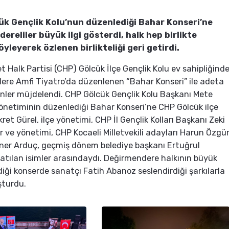
k Gençlik Kolu’nun düzenlediği Bahar Konseri’ne
ereliler büyük ilgi gösterdi, halk hep birlikte
öyleyerek özlenen birlikteliği geri getirdi.
 Halk Partisi (CHP) Gölcük İlçe Gençlik Kolu ev sahipliğind
re Amfi Tiyatro’da düzenlenen “Bahar Konseri” ile adeta
ler müjdelendi. CHP Gölcük Gençlik Kolu Başkanı Mete
önetiminin düzenlediği Bahar Konseri’ne CHP Gölcük ilçe
ret Gürel, ilçe yönetimi, CHP İl Gençlik Kolları Başkanı Zeki
r ve yönetimi, CHP Kocaeli Milletvekili adayları Harun Özgü
Caner Arduç, geçmiş dönem belediye başkanı Ertuğrul
katılan isimler arasındaydı. Değirmendere halkının büyük
rdiği konserde sanatçı Fatih Abanoz seslendirdiği şarkılarla
şturdu.