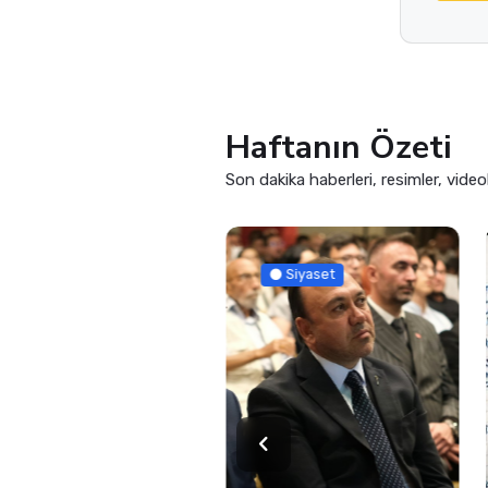
Sen
E-posta 
Yorum 
Yor