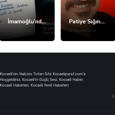
lar ve özel röportajlar
Siyaset
Güncel
İmamoğlu’ndan Fatma Başkan’a Dayanışma Mektubu
Patiye Sığınan İnsan