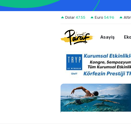
Dolar
47.55
Euro
54.96
Altı
Asayiş
Ek