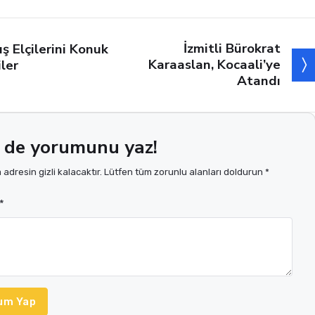
0
0
12 Mayıs 2023 14:4
beri Beğendin
0 kişiden 0 kişi
Evet
Hayır
Mi?
beğendi
İzmitli Bürokrat
ış Elçilerini Konuk
Karaaslan, Kocaali’ye
iler
Atandı