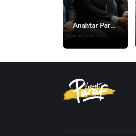
Haftanın Özeti
Son dakika haberleri, resimler, video
Güncel
Siyaset
Kandıra'da 5 Plajda Denize Girmek Yasaklandı
Anahtar Parti Kocaeli Teşkilatı Tam Kadro Toplandı