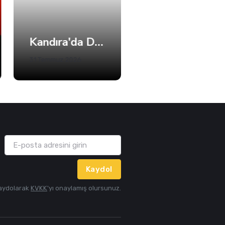
Güncel
Spor
Kandıra'da Denize Girişlere Kısıtlama! Sadece 5 Plaj Açık
Büyükakın’dan Net Mesaj: 2028’e Hazırız