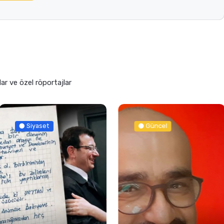
 de yorumunu yaz!
adresin gizli kalacaktır. Lütfen tüm zorunlu alanları doldurun *
*
um Yap