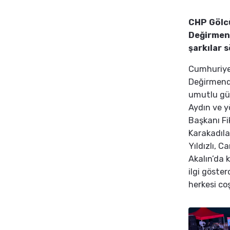
CHP Gölcü
Değirmend
şarkılar s
Cumhuriyet
Değirmende
umutlu gün
Aydın ve y
Başkanı Fik
Karakadıla
Yıldızlı, 
Akalın’da 
ilgi göste
herkesi co