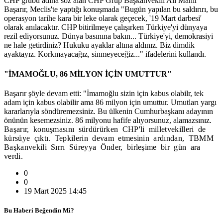
CHP grubu adına söz alan CHP Grup Başkanvekili Ali Mahir
Başarır, Meclis'te yaptığı konuşmada "Bugün yapılan bu saldırırı, bu
operasyon tarihe kara bir leke olarak geçecek, '19 Mart darbesi'
olarak anılacaktır. CHP bitirilmeye çalışırken Türkiye'yi dünyaya
rezil ediyorsunuz. Dünya basınına bakın... Türkiye'yi, demokrasiyi
ne hale getirdiniz? Hukuku ayaklar altına aldınız. Biz dimdik
ayaktayız. Korkmayacağız, sinmeyeceğiz..." ifadelerini kullandı.
"İMAMOĞLU, 86 MİLYON İÇİN UMUTTUR"
Başarır şöyle devam etti: "İmamoğlu sizin için kabus olabilr, tek
adam için kabus olabilir ama 86 milyon için umuttur. Umutları yargı
kararlarıyla söndüremezsiniz. Bu ülkenin Cumhurbaşkanı adayının
önünün kesemezsiniz. 86 milyonu hafife alıyorsunuz, alamazsınız.
Başarır, konuşmasını sürdürürken CHP'li milletvekilleri de
kürsüye çıktı. Tepkilerin devam etmesinin ardından, TBMM
Başkanvekili Sırrı Süreyya Önder, birleşime bir gün ara
verdi.
0
0
19 Mart 2025 14:45
Bu Haberi Beğendin Mi?