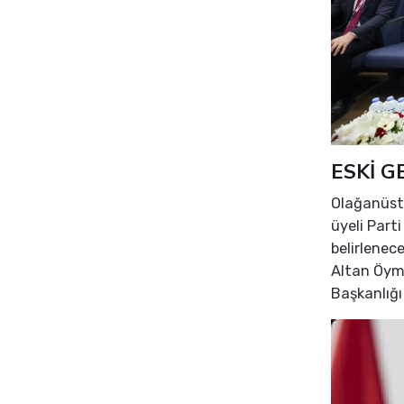
ESKİ G
Olağanüstü
üyeli Parti
belirlenec
Altan Öyme
Başkanlığı