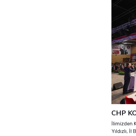
CHP KO
İlimizden K
Yıldızlı, İ