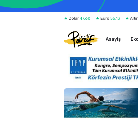
Dolar
47.68
Euro
55.13
Altı
Asayiş
Ek