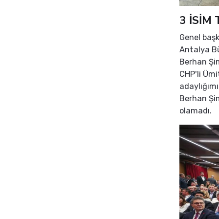
3 İSİM
Genel başk
Antalya Bü
Berhan Şi
CHP'li Ümi
adaylığımı
Berhan Şim
olamadı.