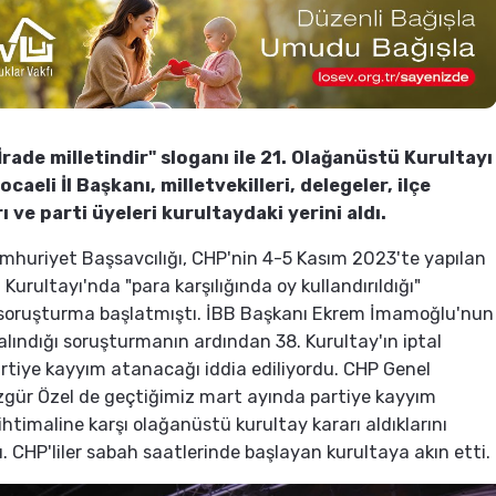
İrade milletindir" sloganı ile 21. Olağanüstü Kurultayı
ocaeli İl Başkanı, milletvekilleri, delegeler, ilçe
ı ve parti üyeleri kurultaydaki yerini aldı.
huriyet Başsavcılığı, CHP'nin 4-5 Kasım 2023'te yapılan
Kurultayı'nda "para karşılığında oy kullandırıldığı"
a soruşturma başlatmıştı. İBB Başkanı Ekrem İmamoğlu'nun
alındığı soruşturmanın ardından 38. Kurultay'ın iptal
artiye kayyım atanacağı iddia ediliyordu. CHP Genel
gür Özel de geçtiğimiz mart ayında partiye kayyım
htimaline karşı olağanüstü kurultay kararı aldıklarını
ı. CHP'liler sabah saatlerinde başlayan kurultaya akın etti.