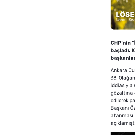
CHP'nin "
başladı. K
başkanlar
Ankara Cum
38. Olağan 
iddiasıyl
gözaltına 
edilerek p
Başkanı Öz
atanması i
açıklamışt