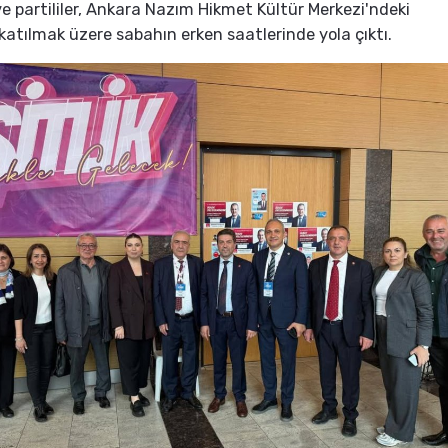
ve partililer, Ankara Nazım Hikmet Kültür Merkezi'ndeki
katılmak üzere sabahın erken saatlerinde yola çıktı.