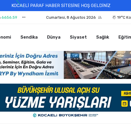
KOCAELİ PARAF HABER SİTESİNE HOŞ GELDİNİZ
n
6656.59
Cumartesi, 8 Ağustos 2026
19°C Ko
onomi
Sendika
Dünya
Siyaset
Sağlık
Eğiti