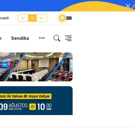
caeli
A-
A
A+
m
Sendika