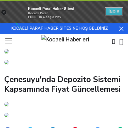
Kocaeli Paraf Haber Sitesi
İNDİR
×
Kocaeli Paraf
FREE - In Google Play
KOCAELİ PARAF HABER SİTESİNE HOŞ GELDİNİZ
Çenesuyu'nda Depozito Sistemi
Kapsamında Fiyat Güncellemesi