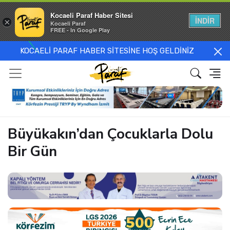
Kocaeli Paraf Haber Sitesi
İNDİR
×
Kocaeli Paraf
FREE - In Google Play
KOCAELİ PARAF HABER SİTESİNE HOŞ GELDİNİZ
Büyükakın’dan Çocuklarla Dolu
Bir Gün