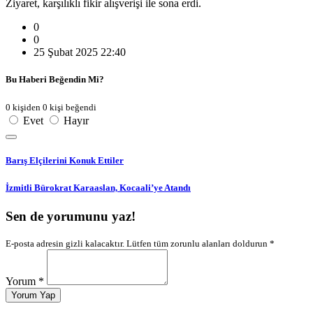
Ziyaret, karşılıklı fikir alışverişi ile sona erdi.
0
0
25 Şubat 2025 22:40
Bu Haberi Beğendin Mi?
0 kişiden 0 kişi beğendi
Evet
Hayır
Barış Elçilerini Konuk Ettiler
İzmitli Bürokrat Karaaslan, Kocaali’ye Atandı
Sen de yorumunu yaz!
E-posta adresin gizli kalacaktır. Lütfen tüm zorunlu alanları doldurun *
Yorum *
Yorum Yap