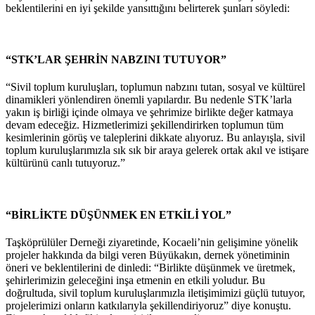
beklentilerini en iyi şekilde yansıttığını belirterek şunları söyledi:
“STK’LAR ŞEHRİN NABZINI TUTUYOR”
“Sivil toplum kuruluşları, toplumun nabzını tutan, sosyal ve kültürel
dinamikleri yönlendiren önemli yapılardır. Bu nedenle STK’larla
yakın iş birliği içinde olmaya ve şehrimize birlikte değer katmaya
devam edeceğiz. Hizmetlerimizi şekillendirirken toplumun tüm
kesimlerinin görüş ve taleplerini dikkate alıyoruz. Bu anlayışla, sivil
toplum kuruluşlarımızla sık sık bir araya gelerek ortak akıl ve istişare
kültürünü canlı tutuyoruz.”
“BİRLİKTE DÜŞÜNMEK EN ETKİLİ YOL”
Taşköprülüler Derneği ziyaretinde, Kocaeli’nin gelişimine yönelik
projeler hakkında da bilgi veren Büyükakın, dernek yönetiminin
öneri ve beklentilerini de dinledi: “Birlikte düşünmek ve üretmek,
şehirlerimizin geleceğini inşa etmenin en etkili yoludur. Bu
doğrultuda, sivil toplum kuruluşlarımızla iletişimimizi güçlü tutuyor,
projelerimizi onların katkılarıyla şekillendiriyoruz” diye konuştu.