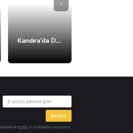
Kandıra'da Denize Girişlere Kısıtlama! Sadece 5 Plaj Açık
Büyükakın’dan Net Mesaj: 2028’e Hazırız
31 Temmuz 2026
05 Ağustos 2026
Kaydol
aydolarak
KVKK
'yı onaylamış olursunuz.