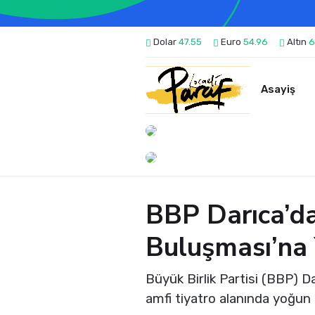
Dolar
47.55
Euro
54.96
Altın
6
Asayiş
BBP Darıca’dan
Buluşması’na 
Büyük Birlik Partisi (BBP) Da
amfi tiyatro alanında yoğun k