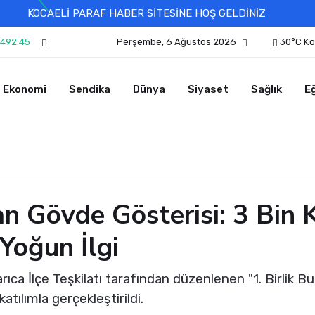
KOCAELİ PARAF HABER SİTESİNE HOŞ GELDİNİZ
492.45
Perşembe, 6 Ağustos 2026
30°C Ko
Ekonomi
Sendika
Dünya
Siyaset
Sağlık
E
 Gövde Gösterisi: 3 Bin Kiş
Yoğun İlgi
rıca İlçe Teşkilatı tarafından düzenlenen "1. Birlik Bu
atılımla gerçekleştirildi.