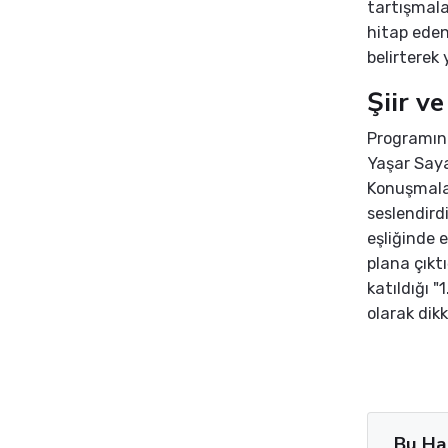
tartışmalar
hitap ede
belirterek
Şiir v
Programın
Yaşar Saya
Konuşmala
seslendird
eşliğinde 
plana çıktı
katıldığı "
olarak dikk
Bu Ha