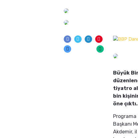
Büyük Bir
düzenlene
tiyatro a
bin kişini
öne çıktı.
Programa B
Başkanı M
Akdemir, il