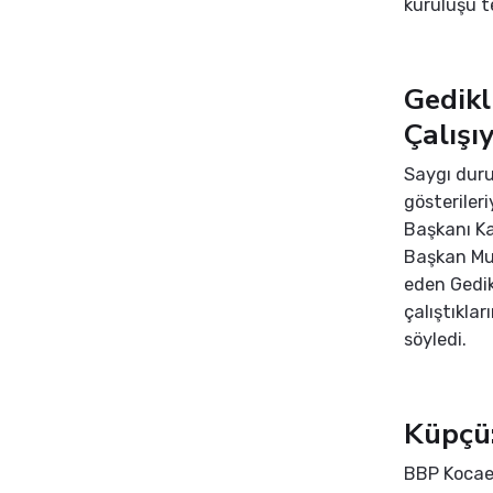
kuruluşu t
Gedikl
Çalışı
Saygı duru
gösteriler
Başkanı Ka
Başkan Mus
eden Gedik
çalıştıklar
söyledi.
Küpçü:
BBP Kocael