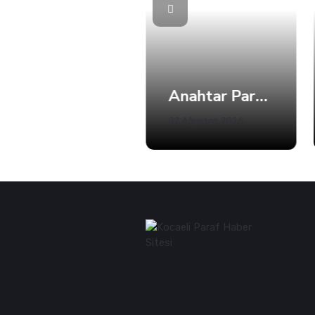
Kandıra'da 5 Plajda Denize Girmek Yasaklandı
Anahtar Parti Kocaeli Teşkilatı Tam Kadro Toplandı
02 Ağustos 2026
02 Ağustos 2026