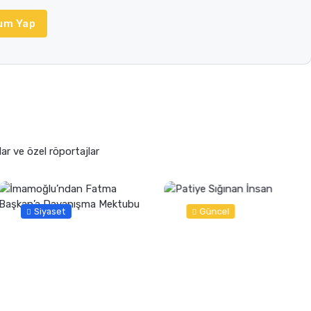
um Yap
lar ve özel röportajlar
Siyaset
Güncel