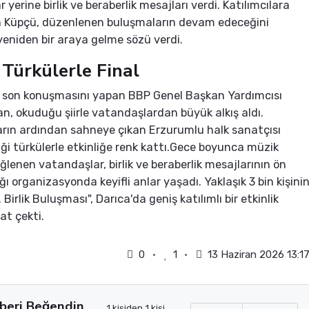
 yerine birlik ve beraberlik mesajları verdi. Katılımcılara
n Küpçü, düzenlenen buluşmaların devam edeceğini
 yeniden bir araya gelme sözü verdi.
e Türkülerle Final
 son konuşmasını yapan BBP Genel Başkan Yardımcısı
n, okuduğu şiirle vatandaşlardan büyük alkış aldı.
rın ardından sahneye çıkan Erzurumlu halk sanatçısı
iği türkülerle etkinliğe renk kattı.Gece boyunca müzik
eğlenen vatandaşlar, birlik ve beraberlik mesajlarının ön
ğı organizasyonda keyifli anlar yaşadı. Yaklaşık 3 bin kişini
1. Birlik Buluşması", Darıca'da geniş katılımlı bir etkinlik
at çekti.
0
1
13 Haziran 2026 13:1
beri Beğendin
1 kişiden 1 kişi