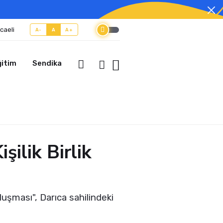
caeli
A-
A
A+
ğitim
Sendika
ilik Birlik
luşması", Darıca sahilindeki