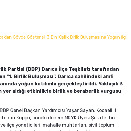
lik Partisi (BBP) Darıca İlçe Teşkilatı tarafından
n "1. Birlik Buluşması", Darıca sahilindeki amfi
lanında yoğun katılımla gerçekleştirildi. Yaklaşık 3
n yer aldığı etkinlikte birlik ve beraberlik vurgusu
BP Genel Başkan Yardımcısı Yaşar Sayan, Kocaeli İl
etehan Küpçü, önceki dönem MKYK Üyesi Şerafettin
 ve ilçe yöneticileri, mahalle muhtarları, sivil toplum