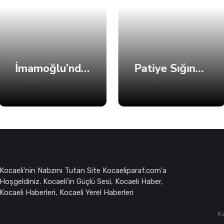
İmamoğlu’ndan Fatma Başkan’a Dayanışma Mektubu
Patiye Sığınan İnsan
02 Ağustos 2026
02 Ağustos 2026
Kocaeli'nin Nabzını Tutan Site Kocaeliparaf.com'a
Hoşgeldiniz. Kocaeli'in Güçlü Sesi, Kocaeli Haber,
Kocaeli Haberleri, Kocaeli Yerel Haberleri
K